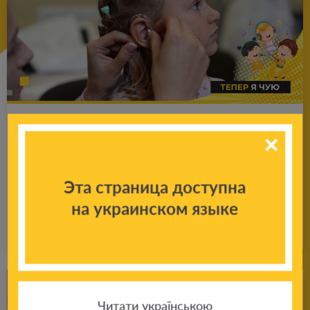
Чо­ти­рирічна Яро­сла­ва з Сум­щи­ни от­ри­ма­
ла су­пер­су­часні слу­хові апа­ра­ти зі штуч­
ним інте­лек­том, за­без­пе­чені Фон­дом
Эта страница доступна
Ріната Ах­ме­то­ва.
на украинском языке
Подробнее
17.10.2024
Читати українською