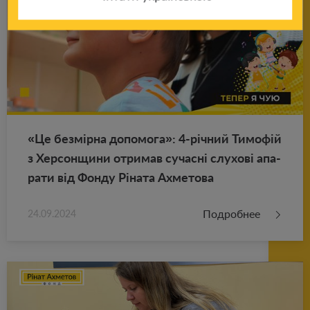
«Це безмірна до­по­мо­га»: 4-річний Тимофій
з Хер­сон­щи­ни от­ри­мав су­часні слу­хові апа­
ра­ти від Фонду Ріната Ах­ме­то­ва
Подробнее
24.09.2024