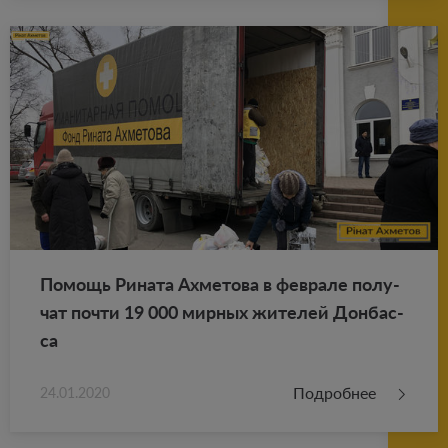
По­мощь Ри­на­та Ах­ме­то­ва в фев­ра­ле по­лу­
чат почти 19 000 мир­ных жи­те­лей Дон­бас­
са
Подробнее
24.01.2020