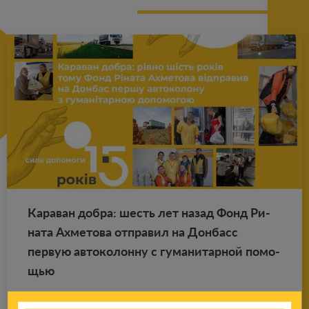
Ка­ра­ван добра: шесть лет назад Фонд Ри­
на­та Ах­ме­то­ва от­пра­вил на Дон­басс
первую ав­то­ко­лон­ну с гу­ма­ни­тар­ной по­мо­
щью
Подробнее
22.08.2020