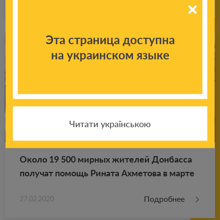
Эта страница доступна
на украинском языке
Читати українською
Около 19 500 мир­ных жи­те­лей Дон­бас­са
по­лу­чат по­мощь Ри­на­та Ах­ме­то­ва в марте
Подробнее
27.02.2020