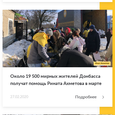
Около 19 500 мир­ных жи­те­лей Дон­бас­са
по­лу­чат по­мощь Ри­на­та Ах­ме­то­ва в марте
Подробнее
27.02.2020