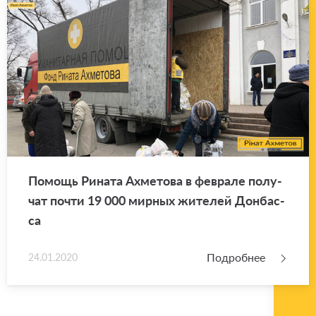
По­мощь Ри­на­та Ах­ме­то­ва в фев­ра­ле по­лу­
чат почти 19 000 мир­ных жи­те­лей Дон­бас­
са
Подробнее
24.01.2020