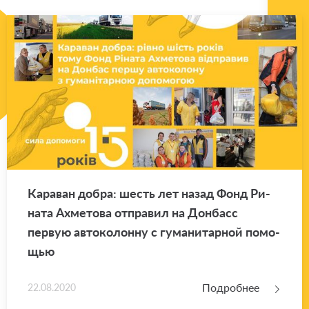
Ка­ра­ван добра: шесть лет назад Фонд Ри­
на­та Ах­ме­то­ва от­пра­вил на Дон­басс
первую ав­то­ко­лон­ну с гу­ма­ни­тар­ной по­мо­
щью
Подробнее
22.08.2020