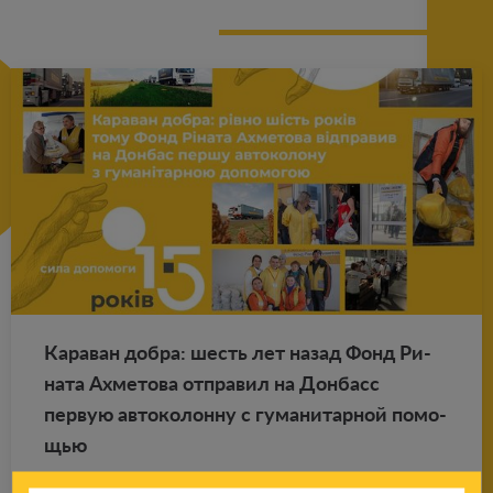
Ка­ра­ван добра: шесть лет назад Фонд Ри­
на­та Ах­ме­то­ва от­пра­вил на Дон­басс
первую ав­то­ко­лон­ну с гу­ма­ни­тар­ной по­мо­
щью