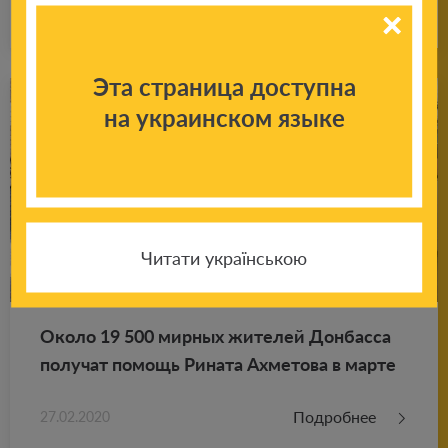
Подробнее
22.08.2020
Эта страница доступна
на украинском языке
Читати українською
Около 19 500 мир­ных жи­те­лей Дон­бас­са
по­лу­чат по­мощь Ри­на­та Ах­ме­то­ва в марте
Подробнее
27.02.2020