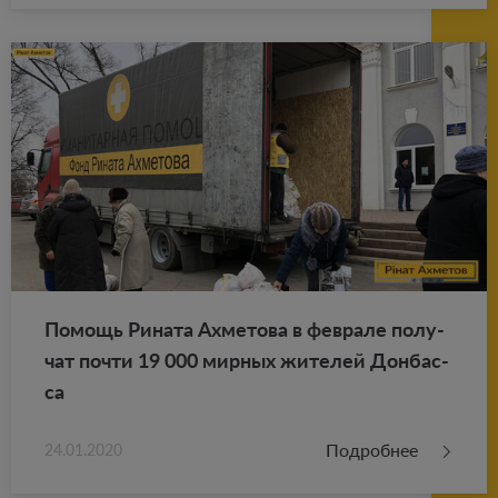
По­мощь Ри­на­та Ах­ме­то­ва в фев­ра­ле по­лу­
чат почти 19 000 мир­ных жи­те­лей Дон­бас­
са
Подробнее
24.01.2020