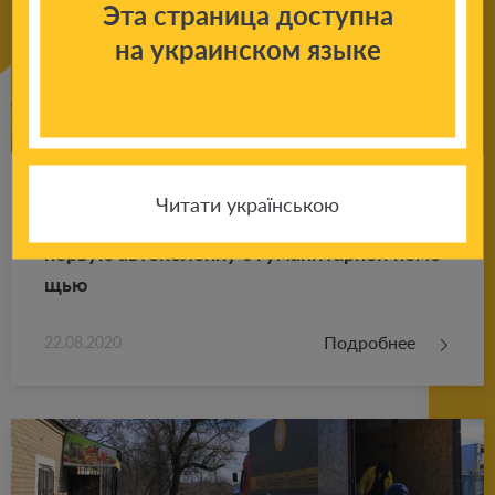
Эта страница доступна
на украинском языке
Ка­ра­ван добра: шесть лет назад Фонд Ри­
Читати українською
на­та Ах­ме­то­ва от­пра­вил на Дон­басс
первую ав­то­ко­лон­ну с гу­ма­ни­тар­ной по­мо­
щью
Подробнее
22.08.2020