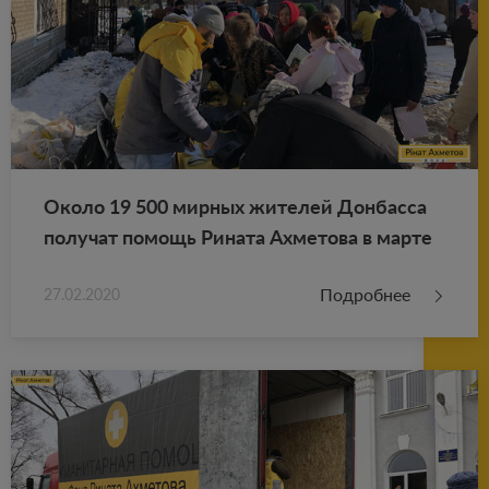
Около 19 500 мир­ных жи­те­лей Дон­бас­са
по­лу­чат по­мощь Ри­на­та Ах­ме­то­ва в марте
Подробнее
27.02.2020