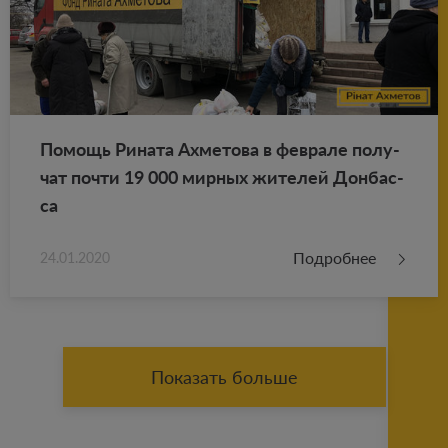
По­мощь Ри­на­та Ах­ме­то­ва в фев­ра­ле по­лу­
чат почти 19 000 мир­ных жи­те­лей Дон­бас­
са
Подробнее
24.01.2020
Показать больше