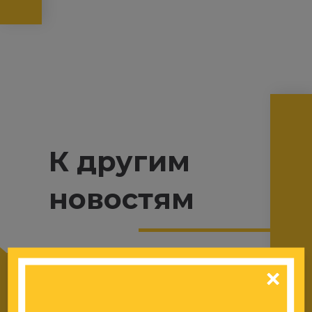
К другим
новостям