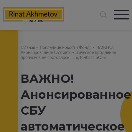
Главная
-
Последние новости Фонда
-
ВАЖНО!
Анонсированное СБУ автоматическое продление
пропусков не состоялось — «Донбасс SOS»
ВАЖНО!
Анонсированное
СБУ
автоматическое