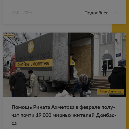
Подробнее
27.02.2020
По­мощь Ри­на­та Ах­ме­то­ва в фев­ра­ле по­лу­
чат почти 19 000 мир­ных жи­те­лей Дон­бас­
са