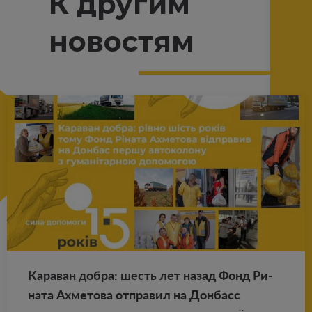
К другим
новостям
Ка­ра­ван добра: шесть лет назад Фонд Ри­
на­та Ах­ме­то­ва от­пра­вил на Дон­басс