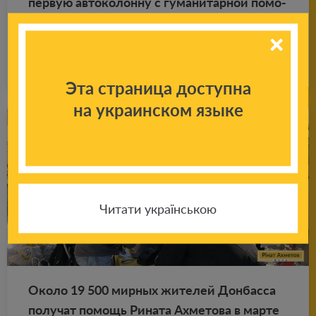
первую ав­то­ко­лон­ну с гу­ма­ни­тар­ной по­мо­
щью
Подробнее
22.08.2020
Эта страница доступна
на украинском языке
Читати українською
Около 19 500 мир­ных жи­те­лей Дон­бас­са
по­лу­чат по­мощь Ри­на­та Ах­ме­то­ва в марте