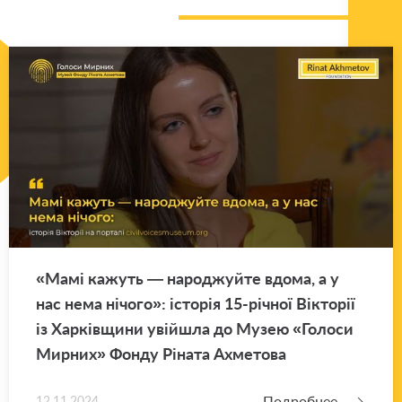
«Мамі ка­жуть — на­род­жуй­те вдома, а у
нас нема нічого»: історія 15-річної Вікторії
із Харківщини увійшла до Музею «Го­ло­си
Мир­них» Фонду Ріната Ах­ме­то­ва
Подробнее
12.11.2024