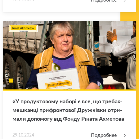
«У про­дук­то­во­му наборі є все, що треба»:
меш­канці при­фрон­то­вої Дружківки от­ри­
ма­ли до­по­мо­гу від Фонду Ріната Ах­ме­то­ва
Подробнее
29.10.2024