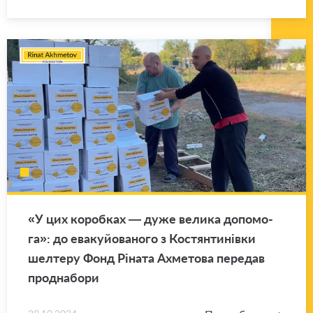
«У цих ко­роб­ках — дуже ве­ли­ка до­по­мо­
га»: до ева­куй­о­ва­но­го з Ко­стян­тинівки
шел­те­ру Фонд Ріната Ах­ме­то­ва пе­ре­дав
прод­на­бо­ри