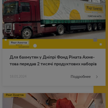
Для ба­хму­тян у Дніпрі Фонд Ріната Ах­ме­
то­ва пе­ре­дав 2 тисячі про­дук­то­вих наборів
Подробнее
18.01.2024