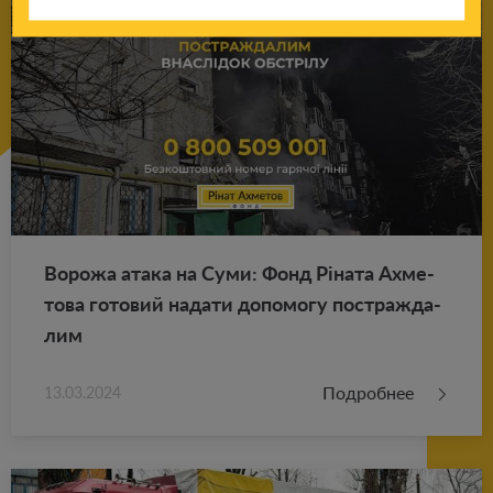
Во­ро­жа атака на Суми: Фонд Ріната Ах­ме­
то­ва го­то­вий на­да­ти до­по­мо­гу по­ст­раж­да­
лим
Подробнее
13.03.2024