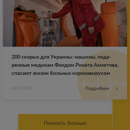
200 ско­рых для Укра­и­ны: ма­ши­ны, по­да­
рен­ные ме­ди­кам Фон­дом Ри­на­та Ах­ме­то­ва,
спа­са­ют жизни боль­ных ко­ро­на­ви­ру­сом
Подробнее
08.04.2020
Показать больше