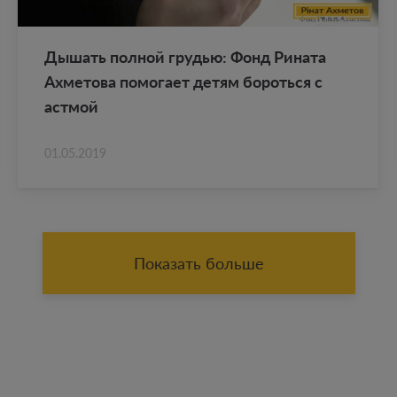
Ды­шать пол­ной гру­дью: Фонд Ри­на­та
Ах­ме­то­ва по­мо­га­ет детям бо­роть­ся с
аст­мой
01.05.2019
Показать больше