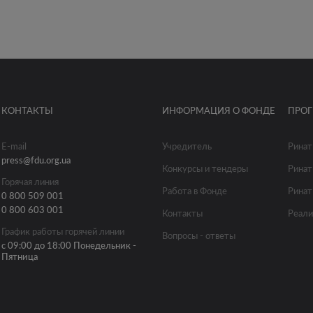
КОНТАКТЫ
ИНФОРМАЦИЯ О ФОНДЕ
ПРО
E-mail
Учредитель
Ринат
press@fdu.org.ua
Конкурсы и тендеры
Ринат
Горячая линия
Работа в Фонде
Ринат
0 800 509 001
0 800 603 001
Контакты
Реали
График работы горячей линии
Вопросы - ответы
с 09:00 до 18:00 Понедельник -
Пятница