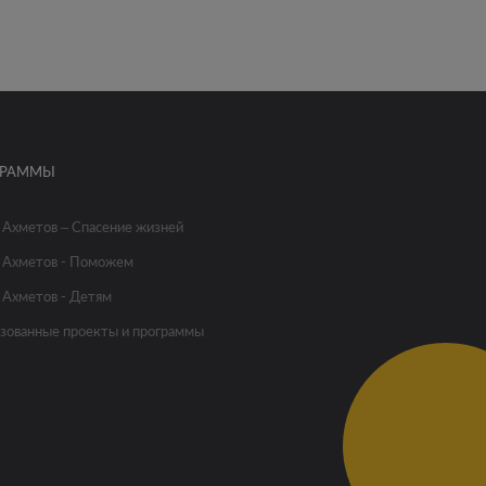
ГРАММЫ
 Ахметов – Спасение жизней
 Ахметов - Поможем
 Ахметов - Детям
зованные проекты и программы