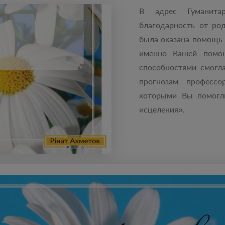
В адрес Гуманита
благодарность от ро
была оказана помощь 
именно Вашей помощ
способностями смогл
прогнозам профессо
которыми Вы помогли
исцеления».