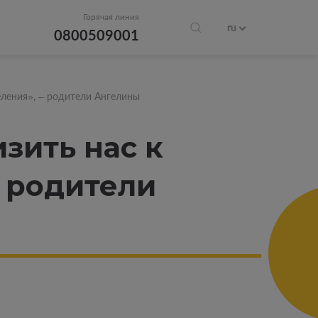
Горячая линия
ru
0800509001
еления», ‒ родители Ангелины
зить нас к
‒ родители