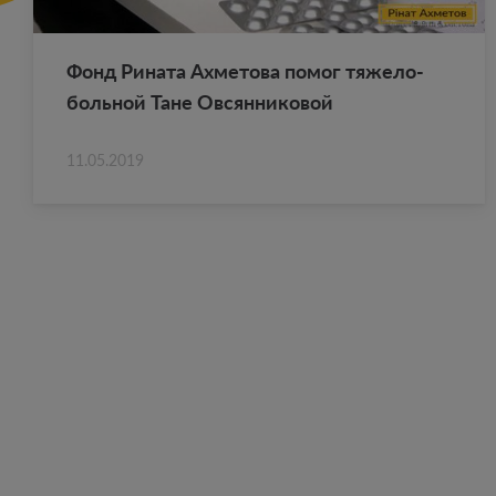
Фонд Ри­на­та Ах­ме­то­ва помог тя­же­ло­
боль­ной Тане Ов­сян­ни­ко­вой
11.05.2019