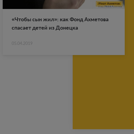
«Чтобы сын жил»: как Фонд Ах­ме­то­ва
спа­са­ет детей из До­нец­ка
05.04.2019