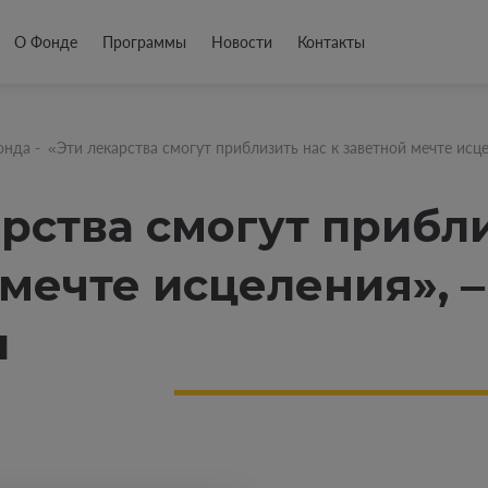
О Фонде
Программы
Новости
Контакты
онда
-
«Эти лекарства смогут приблизить нас к заветной мечте исц
рства смогут прибли
 мечте исцеления», 
ы