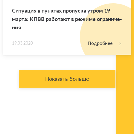
Си­ту­а­ция в пунк­тах про­пус­ка утром 19
марта: КПВВ ра­бо­та­ют в ре­жи­ме огра­ни­че­
ния
Подробнее
19.03.2020
Показать больше