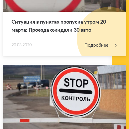
Си­ту­а­ция в пунк­тах про­пус­ка утром 20
марта: Про­ез­да ожи­да­ли 30 авто
Подробнее
20.03.2020