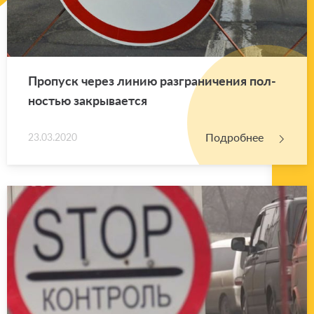
Про­пуск через линию раз­гра­ни­че­ния пол­
но­стью за­кры­ва­ет­ся
Подробнее
23.03.2020