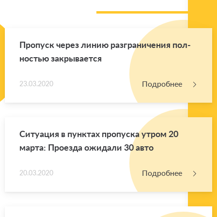
Про­пуск через линию раз­гра­ни­че­ния пол­
но­стью за­кры­ва­ет­ся
Подробнее
23.03.2020
Си­ту­а­ция в пунк­тах про­пус­ка утром 20
марта: Про­ез­да ожи­да­ли 30 авто
Подробнее
20.03.2020