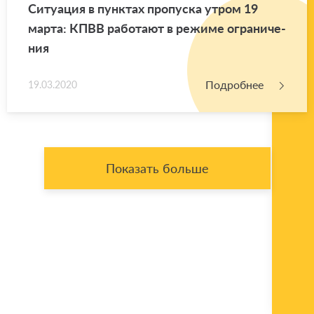
Си­ту­а­ция в пунк­тах про­пус­ка утром 19
марта: КПВВ ра­бо­та­ют в ре­жи­ме огра­ни­че­
ния
Подробнее
19.03.2020
Показать больше