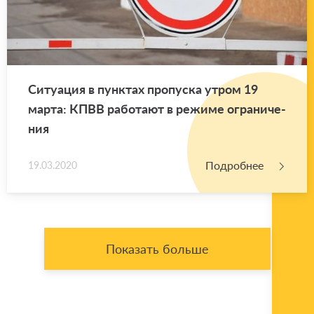
Си­ту­а­ция в пунк­тах про­пус­ка утром 19
марта: КПВВ ра­бо­та­ют в ре­жи­ме огра­ни­че­
ния
Подробнее
19.03.2020
Показать больше