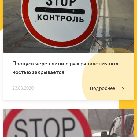
Про­пуск через линию раз­гра­ни­че­ния пол­
но­стью за­кры­ва­ет­ся
Подробнее
23.03.2020