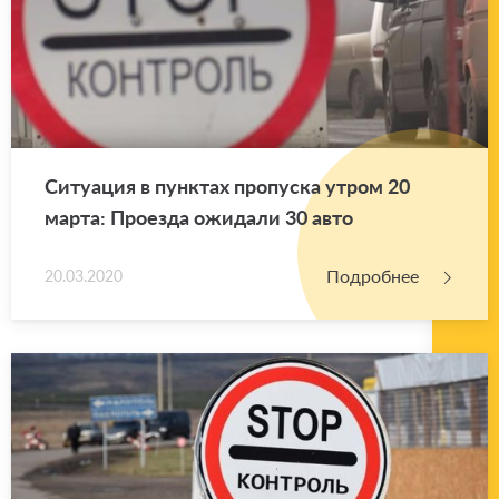
Си­ту­а­ция в пунк­тах про­пус­ка утром 20
марта: Про­ез­да ожи­да­ли 30 авто
Подробнее
20.03.2020