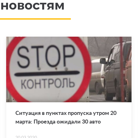
 новостям
Си­ту­а­ция в пунк­тах про­пус­ка утром 20
марта: Про­ез­да ожи­да­ли 30 авто
20.03.2020