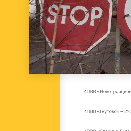
КПВВ «Новотроицкое»
КПВВ «Гнутово» – 295
КПВВ «Станица Луган