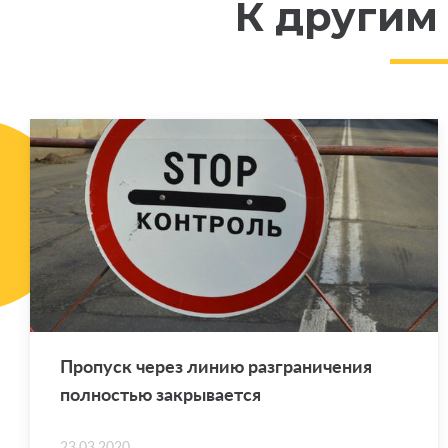
К другим
Про­пуск через линию раз­гра­ни­че­ния
пол­но­стью за­кры­ва­ет­ся
23.03.2020