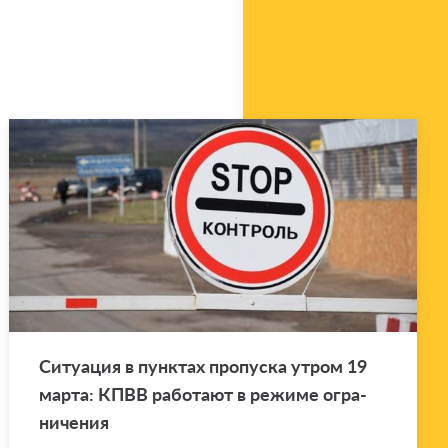
Си­ту­а­ция в пунк­тах про­пус­ка утром 19
марта: КПВВ ра­бо­та­ют в ре­жи­ме огра­
ни­че­ния