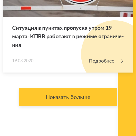
Си­ту­а­ция в пунк­тах про­пус­ка утром 19
марта: КПВВ ра­бо­та­ют в ре­жи­ме огра­ни­че­
ния
Подробнее
19.03.2020
Показать больше