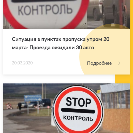
Си­ту­а­ция в пунк­тах про­пус­ка утром 20
марта: Про­ез­да ожи­да­ли 30 авто
Подробнее
20.03.2020