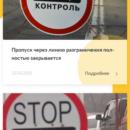
Про­пуск через линию раз­гра­ни­че­ния пол­
но­стью за­кры­ва­ет­ся
Подробнее
23.03.2020