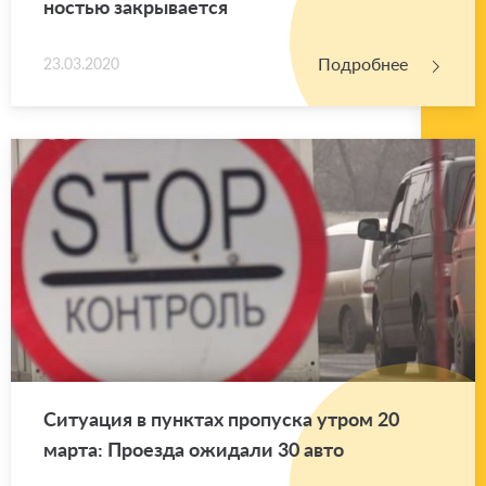
но­стью за­кры­ва­ет­ся
Подробнее
23.03.2020
Си­ту­а­ция в пунк­тах про­пус­ка утром 20
марта: Про­ез­да ожи­да­ли 30 авто