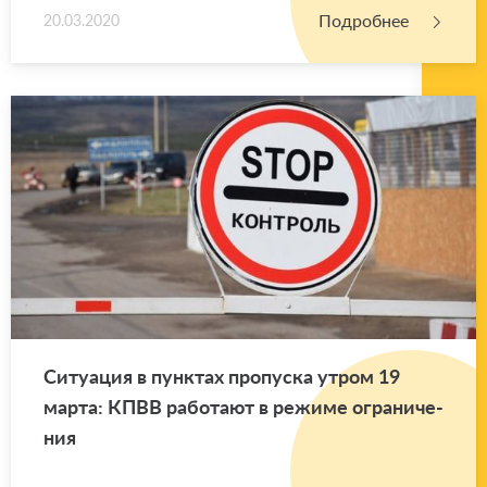
Подробнее
20.03.2020
Си­ту­а­ция в пунк­тах про­пус­ка утром 19
марта: КПВВ ра­бо­та­ют в ре­жи­ме огра­ни­че­
ния