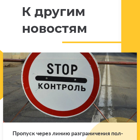
К другим
новостям
Про­пуск через линию раз­гра­ни­че­ния пол­