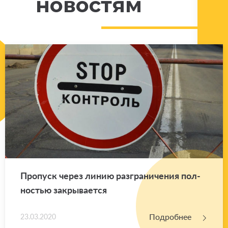
новостям
Про­пуск через линию раз­гра­ни­че­ния пол­
но­стью за­кры­ва­ет­ся
Подробнее
23.03.2020