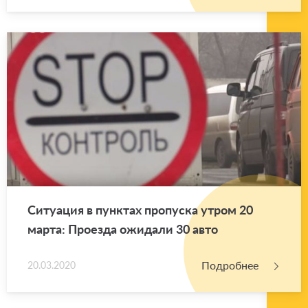
Си­ту­а­ция в пунк­тах про­пус­ка утром 20
марта: Про­ез­да ожи­да­ли 30 авто
Подробнее
20.03.2020