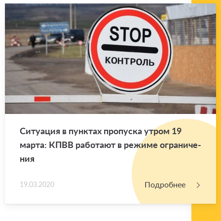
Си­ту­а­ция в пунк­тах про­пус­ка утром 19
марта: КПВВ ра­бо­та­ют в ре­жи­ме огра­ни­че­
ния
Подробнее
19.03.2020