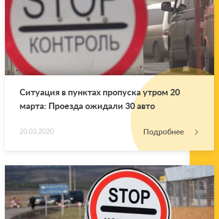
Си­ту­а­ция в пунк­тах про­пус­ка утром 20
марта: Про­ез­да ожи­да­ли 30 авто
Подробнее
20.03.2020