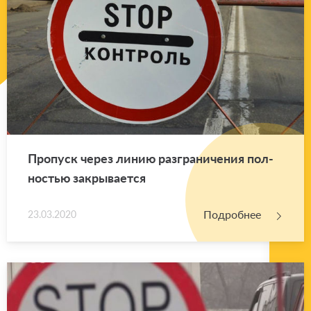
Про­пуск через линию раз­гра­ни­че­ния пол­
но­стью за­кры­ва­ет­ся
Подробнее
23.03.2020