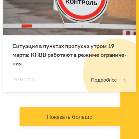
Си­ту­а­ция в пунк­тах про­пус­ка утром 19
марта: КПВВ ра­бо­та­ют в ре­жи­ме огра­ни­че­
ния
Подробнее
19.03.2020
Показать больше