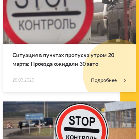
Си­ту­а­ция в пунк­тах про­пус­ка утром 20
марта: Про­ез­да ожи­да­ли 30 авто
Подробнее
20.03.2020