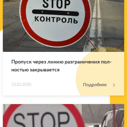
Про­пуск через линию раз­гра­ни­че­ния пол­
но­стью за­кры­ва­ет­ся
Подробнее
23.03.2020