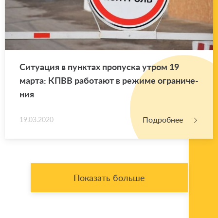
Си­ту­а­ция в пунк­тах про­пус­ка утром 19
марта: КПВВ ра­бо­та­ют в ре­жи­ме огра­ни­че­
ния
Подробнее
19.03.2020
Показать больше