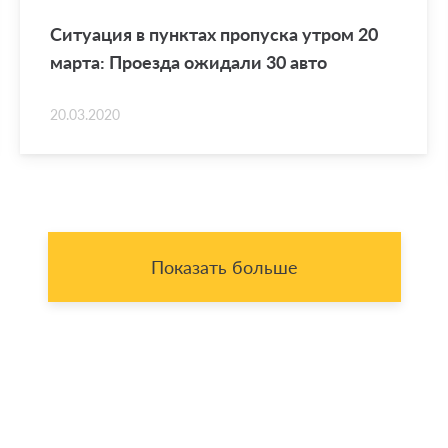
Си­ту­а­ция в пунк­тах про­пус­ка утром 20
марта: Про­ез­да ожи­да­ли 30 авто
20.03.2020
Показать больше