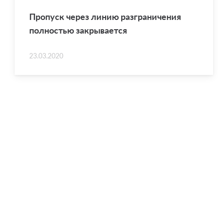
Про­пуск через линию раз­гра­ни­че­ния
пол­но­стью за­кры­ва­ет­ся
23.03.2020