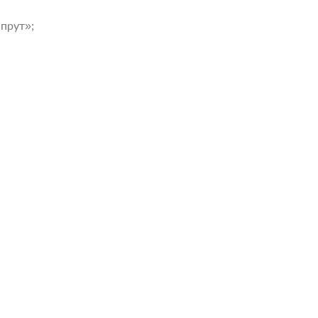
 прут»;