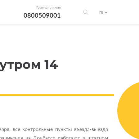
Горячая линия
ru
0800509001
утром 14
варя, все контрольные пункты въезда-выезда
граничения на Донбассе работают в штатном