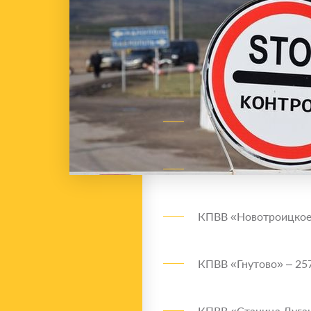
КПВВ «Новотроицкое»
КПВВ «Гнутово» – 257
КПВВ «Станица Луган