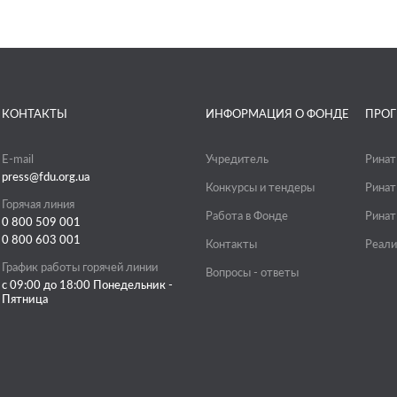
КОНТАКТЫ
ИНФОРМАЦИЯ О ФОНДЕ
ПРО
E-mail
Учредитель
Ринат
press@fdu.org.ua
Конкурсы и тендеры
Ринат
Горячая линия
Работа в Фонде
Ринат
0 800 509 001
0 800 603 001
Контакты
Реали
График работы горячей линии
Вопросы - ответы
с 09:00 до 18:00 Понедельник -
Пятница