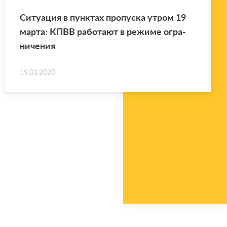
Си­ту­а­ция в пунк­тах про­пус­ка утром 19
марта: КПВВ ра­бо­та­ют в ре­жи­ме огра­
ни­че­ния
19.03.2020