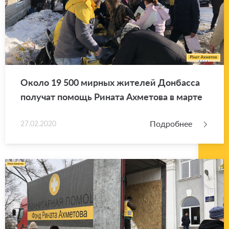
Около 19 500 мир­ных жи­те­лей Дон­бас­са
по­лу­чат по­мощь Ри­на­та Ах­ме­то­ва в марте
Подробнее
27.02.2020