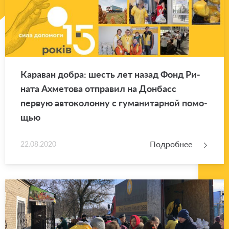
Ка­ра­ван добра: шесть лет назад Фонд Ри­
на­та Ах­ме­то­ва от­пра­вил на Дон­басс
первую ав­то­ко­лон­ну с гу­ма­ни­тар­ной по­мо­
щью
Подробнее
22.08.2020