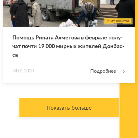
По­мощь Ри­на­та Ах­ме­то­ва в фев­ра­ле по­лу­
чат почти 19 000 мир­ных жи­те­лей Дон­бас­
са
Подробнее
24.01.2020
Показать больше