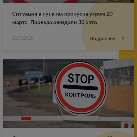
Си­ту­а­ция в пунк­тах про­пус­ка утром 20
марта: Про­ез­да ожи­да­ли 30 авто
Подробнее
20.03.2020