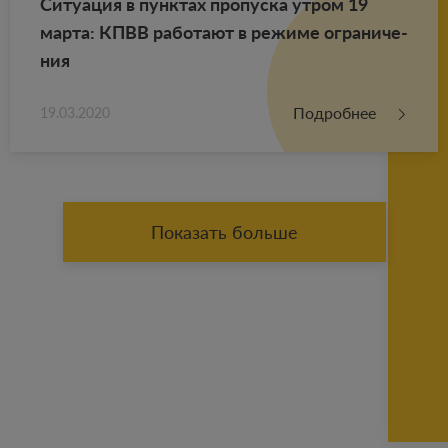
Си­ту­а­ция в пунк­тах про­пус­ка утром 19
марта: КПВВ ра­бо­та­ют в ре­жи­ме огра­ни­че­
ния
Подробнее
19.03.2020
Показать больше