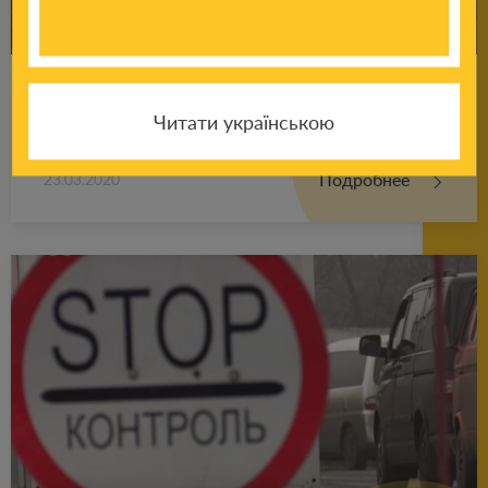
Про­пуск через линию раз­гра­ни­че­ния пол­
Читати українською
но­стью за­кры­ва­ет­ся
Подробнее
23.03.2020