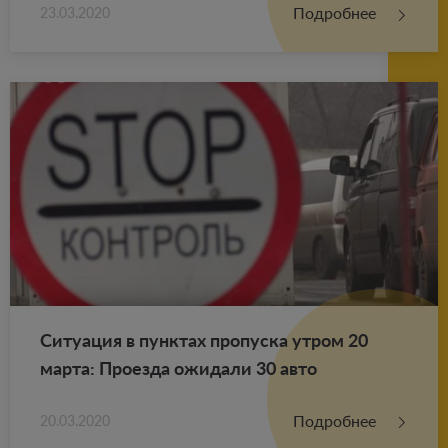
Подробнее
23.03.2020
Си­ту­а­ция в пунк­тах про­пус­ка утром 20
марта: Про­ез­да ожи­да­ли 30 авто
Подробнее
20.03.2020