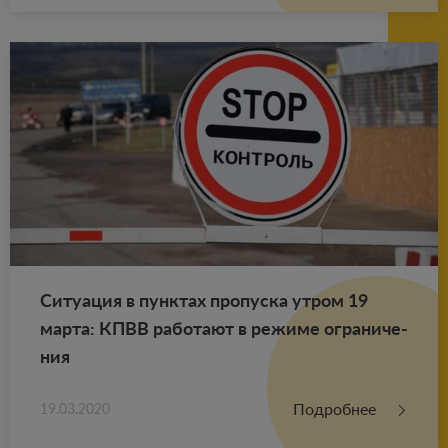
Си­ту­а­ция в пунк­тах про­пус­ка утром 19
марта: КПВВ ра­бо­та­ют в ре­жи­ме огра­ни­че­
ния
Подробнее
19.03.2020