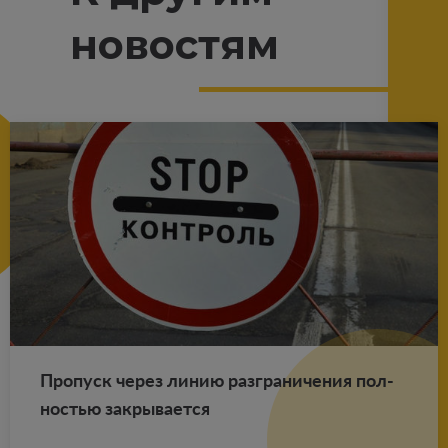
новостям
Про­пуск через линию раз­гра­ни­че­ния пол­
но­стью за­кры­ва­ет­ся