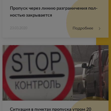
Про­пуск через линию раз­гра­ни­че­ния пол­
но­стью за­кры­ва­ет­ся
Подробнее
23.03.2020
Си­ту­а­ция в пунк­тах про­пус­ка утром 20