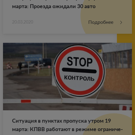
марта: Про­ез­да ожи­да­ли 30 авто
Подробнее
20.03.2020
Си­ту­а­ция в пунк­тах про­пус­ка утром 19
марта: КПВВ ра­бо­та­ют в ре­жи­ме огра­ни­че­