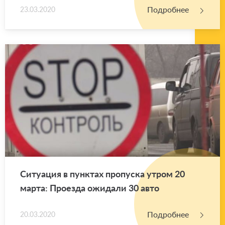
Подробнее
23.03.2020
Си­ту­а­ция в пунк­тах про­пус­ка утром 20
марта: Про­ез­да ожи­да­ли 30 авто
Подробнее
20.03.2020