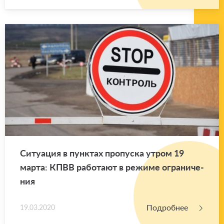
Си­ту­а­ция в пунк­тах про­пус­ка утром 19
марта: КПВВ ра­бо­та­ют в ре­жи­ме огра­ни­че­
ния
Подробнее
19.03.2020