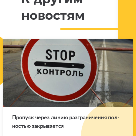
новостям
Про­пуск через линию раз­гра­ни­че­ния пол­
но­стью за­кры­ва­ет­ся