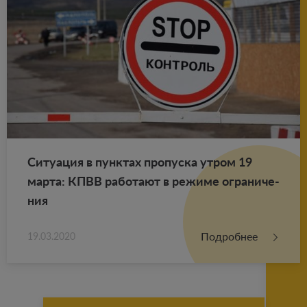
Си­ту­а­ция в пунк­тах про­пус­ка утром 19
марта: КПВВ ра­бо­та­ют в ре­жи­ме огра­ни­че­
ния
Подробнее
19.03.2020