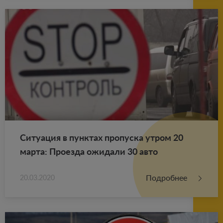
Си­ту­а­ция в пунк­тах про­пус­ка утром 20
марта: Про­ез­да ожи­да­ли 30 авто
Подробнее
20.03.2020