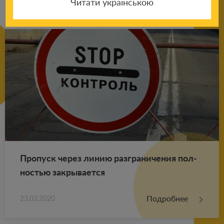
Читати українською
Про­пуск через линию раз­гра­ни­че­ния пол­
но­стью за­кры­ва­ет­ся
Подробнее
23.03.2020