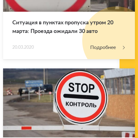
Си­ту­а­ция в пунк­тах про­пус­ка утром 20
марта: Про­ез­да ожи­да­ли 30 авто
Подробнее
20.03.2020