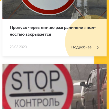
Про­пуск через линию раз­гра­ни­че­ния пол­
но­стью за­кры­ва­ет­ся
Подробнее
23.03.2020