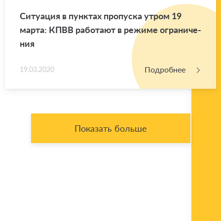
Си­ту­а­ция в пунк­тах про­пус­ка утром 19
марта: КПВВ ра­бо­та­ют в ре­жи­ме огра­ни­че­
ния
Подробнее
19.03.2020
Показать больше