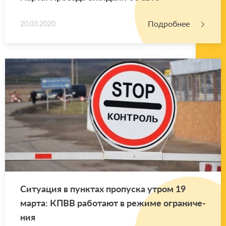
Подробнее
20.03.2020
Си­ту­а­ция в пунк­тах про­пус­ка утром 19
марта: КПВВ ра­бо­та­ют в ре­жи­ме огра­ни­че­
ния