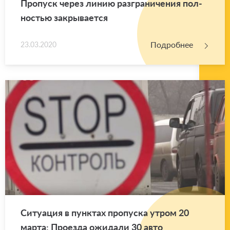
Про­пуск через линию раз­гра­ни­че­ния пол­
но­стью за­кры­ва­ет­ся
Подробнее
23.03.2020
Си­ту­а­ция в пунк­тах про­пус­ка утром 20
марта: Про­ез­да ожи­да­ли 30 авто