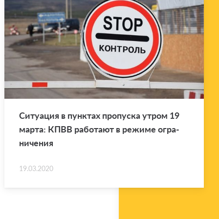
Си­ту­а­ция в пунк­тах про­пус­ка утром 19
марта: КПВВ ра­бо­та­ют в ре­жи­ме огра­
ни­че­ния
19.03.2020