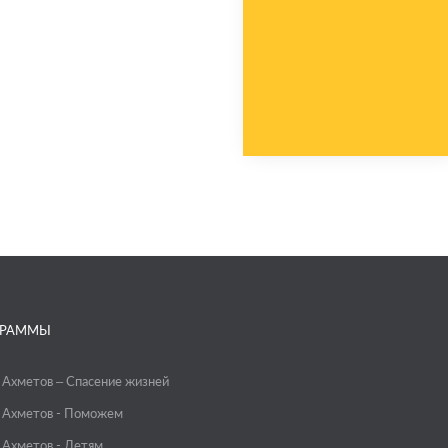
ГРАММЫ
 Ахметов – Спасение жизней
 Ахметов - Поможем
 Ахметов - Детям