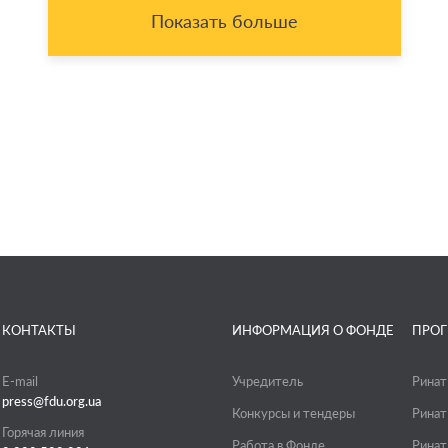
Показать больше
КОНТАКТЫ
ИНФОРМАЦИЯ О ФОНДЕ
ПРО
E-mail
Учредитель
Ринат
press@fdu.org.ua
Конкурсы и тендеры
Ринат
Горячая линия
Работа в Фонде
Ринат