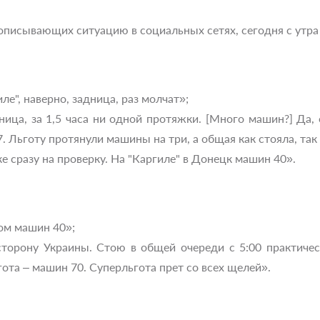
описывающих ситуацию в социальных сетях, сегодня с утр
ле", наверно, задница, раз молчат»;
дница, за 1,5 часа ни одной протяжки. [Много машин?] Да
 Льготу протянули машины на три, а общая как стояла, так 
е сразу на проверку. На "Каргиле" в Донецк машин 40».
ом машин 40»;
в сторону Украины. Стою в общей очереди с 5:00 практич
гота – машин 70. Суперльгота прет со всех щелей».