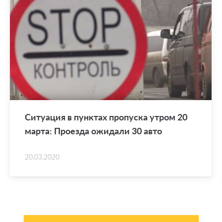
Си­ту­а­ция в пунк­тах про­пус­ка утром 20
марта: Про­ез­да ожи­да­ли 30 авто
20.03.2020