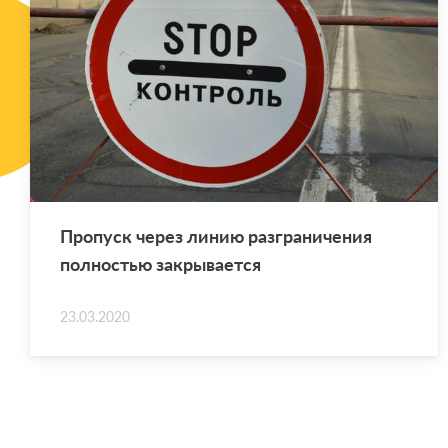
Про­пуск через линию раз­гра­ни­че­ния
пол­но­стью за­кры­ва­ет­ся
23.03.2020