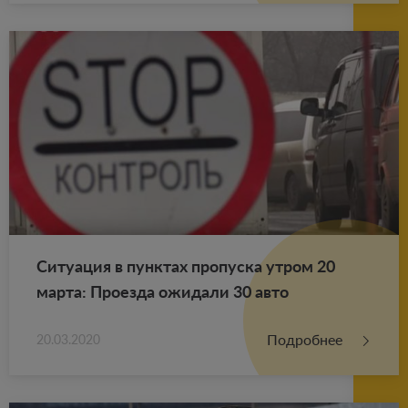
Си­ту­а­ция в пунк­тах про­пус­ка утром 20
марта: Про­ез­да ожи­да­ли 30 авто
Подробнее
20.03.2020