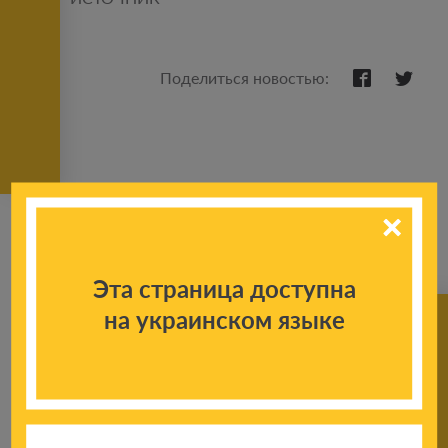
Поделиться новостью:
Эта страница доступна
на украинском языке
К другим
новостям