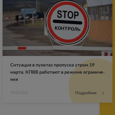
Си­ту­а­ция в пунк­тах про­пус­ка утром 19
марта: КПВВ ра­бо­та­ют в ре­жи­ме огра­ни­че­
ния
Подробнее
19.03.2020