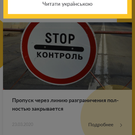
Читати українською
Про­пуск через линию раз­гра­ни­че­ния пол­
но­стью за­кры­ва­ет­ся
Подробнее
23.03.2020