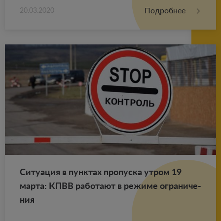
Подробнее
20.03.2020
Си­ту­а­ция в пунк­тах про­пус­ка утром 19
марта: КПВВ ра­бо­та­ют в ре­жи­ме огра­ни­че­
ния