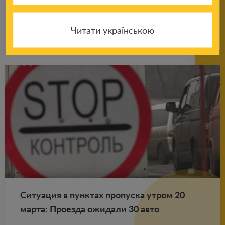
но­стью за­кры­ва­ет­ся
Читати українською
Подробнее
23.03.2020
Си­ту­а­ция в пунк­тах про­пус­ка утром 20
марта: Про­ез­да ожи­да­ли 30 авто