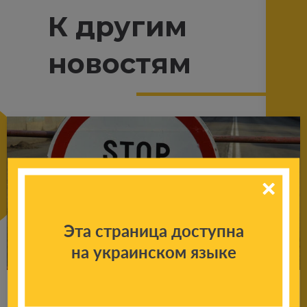
К другим
новостям
Эта страница доступна
на украинском языке
Про­пуск через линию раз­гра­ни­че­ния пол­