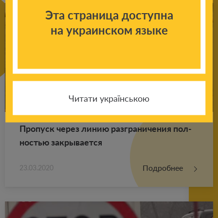
Эта страница доступна
на украинском языке
Читати українською
Про­пуск через линию раз­гра­ни­че­ния пол­
но­стью за­кры­ва­ет­ся
Подробнее
23.03.2020