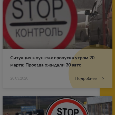
Си­ту­а­ция в пунк­тах про­пус­ка утром 20
марта: Про­ез­да ожи­да­ли 30 авто
Подробнее
20.03.2020