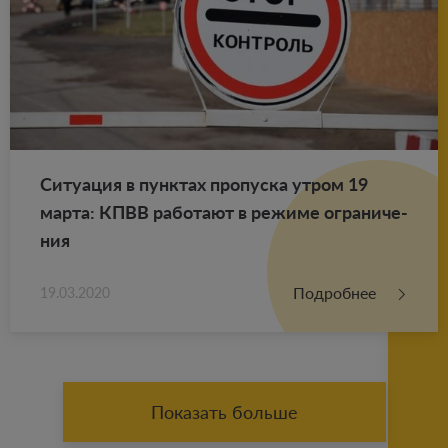
Си­ту­а­ция в пунк­тах про­пус­ка утром 19
марта: КПВВ ра­бо­та­ют в ре­жи­ме огра­ни­че­
ния
Подробнее
19.03.2020
Показать больше