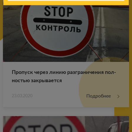
Про­пуск через линию раз­гра­ни­че­ния пол­
но­стью за­кры­ва­ет­ся
Подробнее
23.03.2020