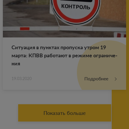
Си­ту­а­ция в пунк­тах про­пус­ка утром 19
марта: КПВВ ра­бо­та­ют в ре­жи­ме огра­ни­че­
ния
Подробнее
19.03.2020
Показать больше