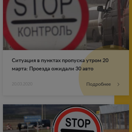
Си­ту­а­ция в пунк­тах про­пус­ка утром 20
марта: Про­ез­да ожи­да­ли 30 авто
Подробнее
20.03.2020