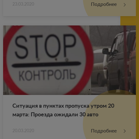
Подробнее
23.03.2020
Си­ту­а­ция в пунк­тах про­пус­ка утром 20
марта: Про­ез­да ожи­да­ли 30 авто
Подробнее
20.03.2020