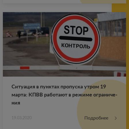
Си­ту­а­ция в пунк­тах про­пус­ка утром 19
марта: КПВВ ра­бо­та­ют в ре­жи­ме огра­ни­че­
ния
Подробнее
19.03.2020