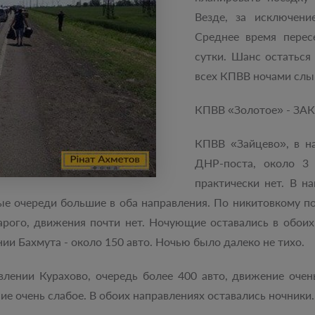
Везде, за исключени
Среднее время перес
сутки. Шанс остаться 
всех КПВВ ночами слы
КПВВ «Золотое» - ЗАК
КПВВ «Зайцево», в на
ДНР-поста, около 3 
практически нет. В н
ые очереди большие в оба направления. По никитовкому по
арого, движения почти нет. Ночующие оставались в обоих
нии Бахмута - около 150 авто. Ночью было далеко не тихо.
лении Курахово, очередь более 400 авто, движение очень
ие очень слабое. В обоих направлениях оставались ночники.