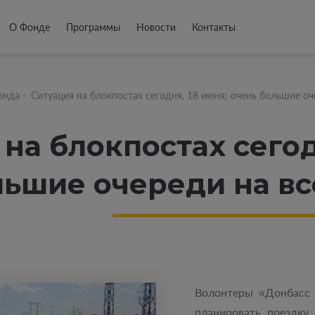
О Фонде
Программы
Новости
Контакты
онда
-
Ситуация на блокпостах сегодня, 18 июня: очень большие о
на блокпостах сегод
льшие очереди на в
Волонтеры «Донбасс 
планировать поездку