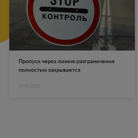
Про­пуск через линию раз­гра­ни­че­ния
пол­но­стью за­кры­ва­ет­ся
23.03.2020