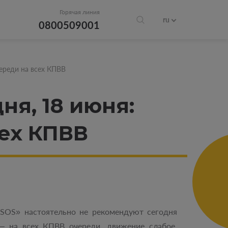
Горячая линия
ru
0800509001
череди на всех КПВВ
ня, 18 июня:
сех КПВВ
SOS» настоятельно не рекомендуют сегодня
 – на всех КПВВ очереди, движение слабое.