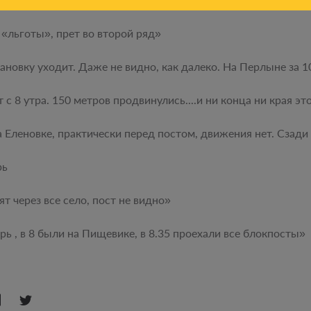
 «льготы», прет во второй ряд»
тановку уходит. Даже не видно, как далеко. На Перлыне за
с 8 утра. 150 метров продвинулись....и ни конца ни края этом
а Еленовке, практически перед постом, движения нет. Сзад
рь
 через все село, пост не видно»
рь , в 8 были на Пищевике, в 8.35 проехали все блокпосты»