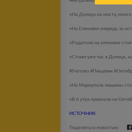
«На Донецк на мосту, много
«На Еленовке очередь за ос
«Родители на еленовке стоят 
«Стоим уже час в Донецк, н
#‎Гнутово #‎Пищевик #‎Октяб
«На Мариуполь машины стоят
«В 6 утра приехали на Октяб
ИСТОЧНИК
Поделиться новостью: