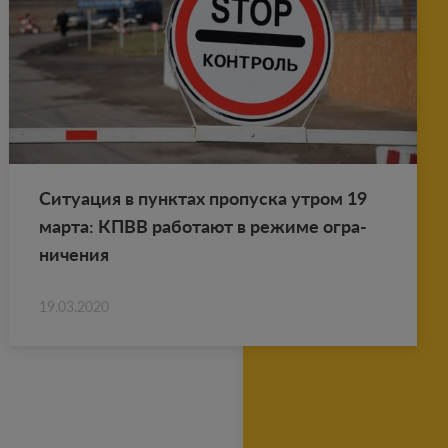
Си­ту­а­ция в пунк­тах про­пус­ка утром 19
марта: КПВВ ра­бо­та­ют в ре­жи­ме огра­
ни­че­ния
19.03.2020