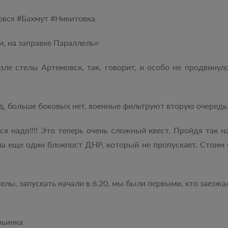
овск #‎Бахмут #‎Никитовка
и, на заправке Параллель»
озле стелы Артемовск, так, говорит, и особо не продвинулс
д, больше боковых нет, военные фильтруют вторую очередь
я надо!!!! Это теперь очень сложный квест. Пройдя так
и на еще один блокпост ДНР, который не пропускает. Стои
лы, запускать начали в 6.20, мы были первыми, кто заезжал,
рьинка