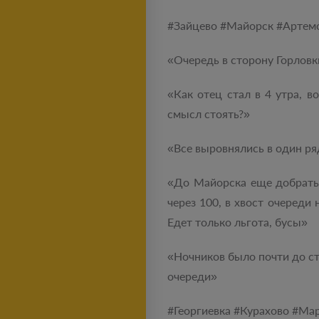
#‎Зайцево #‎Майорск #‎Артем
«Очередь в сторону Горловк
«Как отец стал в 4 утра, в
смысл стоять?»
«Все выровнялись в один ря
«До Майорска еще добратьс
через 100, в хвост очеред
Едет только льгота, бусы»
«Ночников было почти до сте
очереди»
#‎Георгиевка #‎Курахово #‎Ма