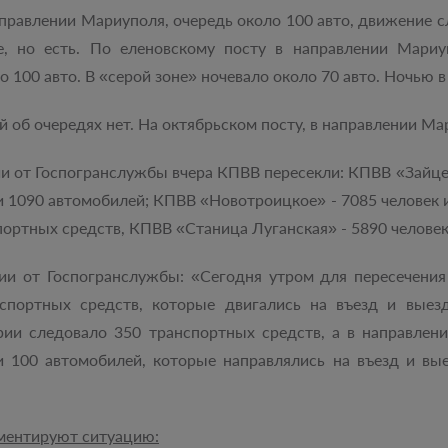
равлении Мариуполя, очередь около 100 авто, движение сл
е, но есть. По еленовскому посту в направлении Мариу
 100 авто. В «серой зоне» ночевало около 70 авто. Ночью 
 об очередях нет. На октябрьском посту, в направлении Мар
 от Госпогранслужбы вчера КПВВ пересекли: КПВВ «Зайцев
и 1090 автомобилей; КПВВ «Новотроицкое» - 7085 человек 
спортных средств, КПВВ «Станица Луганская» - 5890 человек
и от Госпогранслужбы: «Сегодня утром для пересечения
спортных средств, которые двигались на въезд и выез
рии следовало 350 транспортных средств, а в направлен
100 автомобилей, которые направлялись на въезд и вые
ментируют ситуацию: