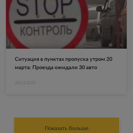
Си­ту­а­ция в пунк­тах про­пус­ка утром 20
марта: Про­ез­да ожи­да­ли 30 авто
20.03.2020
Показать больше