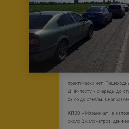
практически нет. Пешеходн
ДНР-посту - очередь до ст
было до стеллы, в направле
КПВВ «Марьинка», в направ
около 2 километров, движен