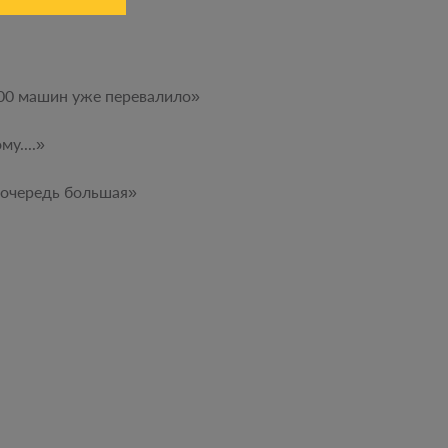
 100 машин уже перевалило»
у....»
и очередь большая»