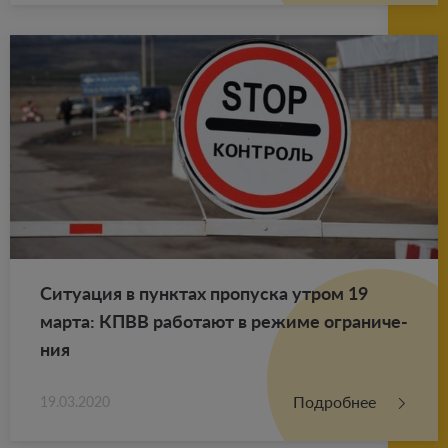
Си­ту­а­ция в пунк­тах про­пус­ка утром 19
марта: КПВВ ра­бо­та­ют в ре­жи­ме огра­ни­че­
ния
Подробнее
19.03.2020