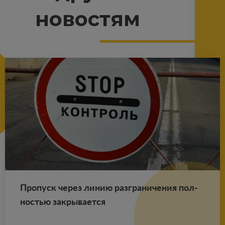
новостям
Про­пуск через линию раз­гра­ни­че­ния пол­
но­стью за­кры­ва­ет­ся