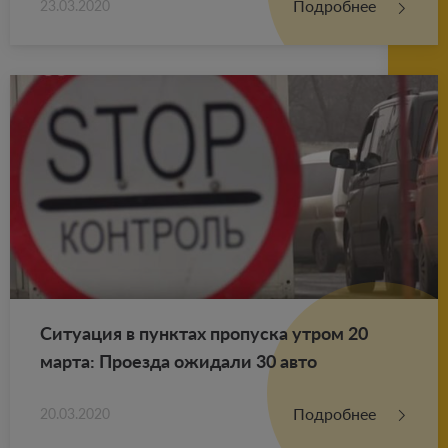
Подробнее
23.03.2020
Си­ту­а­ция в пунк­тах про­пус­ка утром 20
марта: Про­ез­да ожи­да­ли 30 авто
Подробнее
20.03.2020