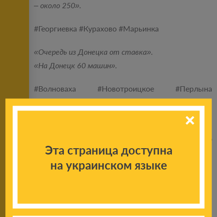
– около 250».
#Георгиевка #Курахово #Марьинка
«Очередь из Донецка от ставка».
«На Донецк 60 машин».
#Волноваха #Новотроицкое #Перлына
#Еленовка
«Открыли в 7.00. В 6.00 подъехали к нулевому,
только проехали его. Сзади уже кошмар сколько
Эта страница доступна
машин».
на украинском языке
#Гнутово #Пищевик #Октябрь
«На ДНР свободно, на Пищевике 12 машин из
Донецка».