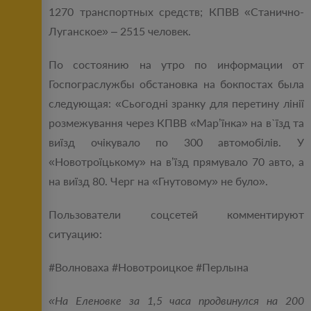
1270 транспортных средств; КПВВ «Станично-
Луганское» ‒ 2515 человек.
По состоянию на утро по информации от
Госпограслужбы обстановка на бокпостах была
следующая: «Сьогодні зранку для перетину лінії
розмежування через КПВВ «Мар’їнка» на в`їзд та
виїзд очікувало по 300 автомобілів. У
«Новотроїцькому» на в’їзд прямувало 70 авто, а
на виїзд 80. Черг на «Гнутовому» не було».
Пользователи соцсетей комментируют
ситуацию:
#‎Волноваха #‎Новотроицкое #‎Перлына
«На Еленовке за 1,5 часа продвинулся на 200