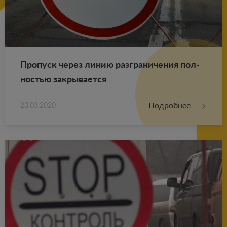
Про­пуск через линию раз­гра­ни­че­ния пол­
но­стью за­кры­ва­ет­ся
Подробнее
23.03.2020