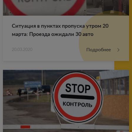
Си­ту­а­ция в пунк­тах про­пус­ка утром 20
марта: Про­ез­да ожи­да­ли 30 авто
Подробнее
20.03.2020