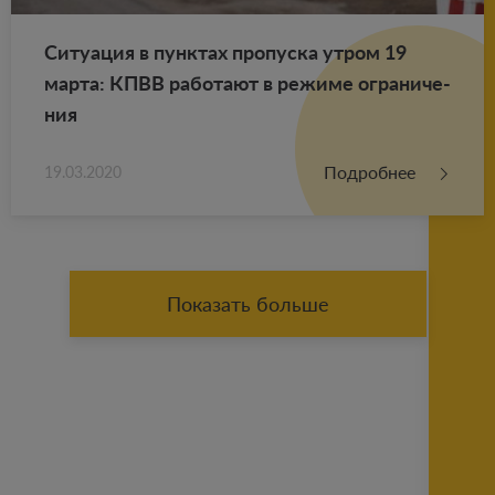
Си­ту­а­ция в пунк­тах про­пус­ка утром 19
марта: КПВВ ра­бо­та­ют в ре­жи­ме огра­ни­че­
ния
Подробнее
19.03.2020
Показать больше