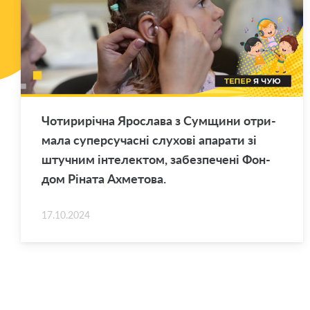
Чо­ти­рирічна Яро­сла­ва з Сум­щи­ни от­ри­
ма­ла су­пер­су­часні слу­хові апа­ра­ти зі
штуч­ним інте­лек­том, за­без­пе­чені Фон­
дом Ріната Ах­ме­то­ва.
17.10.2024