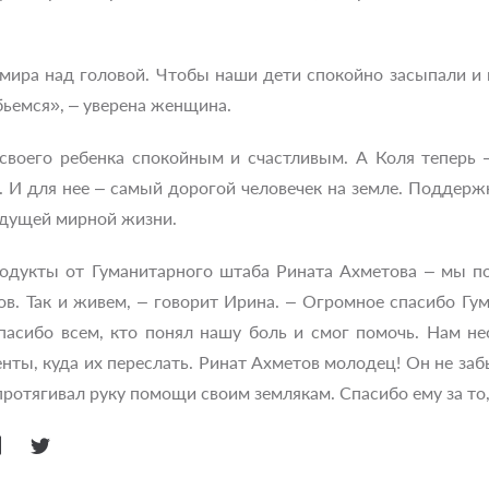
мира над головой. Чтобы наши дети спокойно засыпали и не
ьемся», – уверена женщина.
своего ребенка спокойным и счастливым. А Коля теперь
И для нее – самый дорогой человечек на земле. Поддержка
удущей мирной жизни.
родукты от Гуманитарного штаба Рината Ахметова – мы п
ов. Так и живем, – говорит Ирина. – Огромное спасибо Гу
пасибо всем, кто понял нашу боль и смог помочь. Нам не
ты, куда их переслать. Ринат Ахметов молодец! Он не забы
протягивал руку помощи своим землякам. Спасибо ему за то,