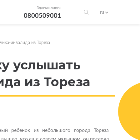
Горячая линия
ru
0800509001
чика-инвалида из Тореза
ку услышать
ида из Тореза
ый ребенок из небольшого города Тореза
к вышло, что еще совсем малышом, он потерял