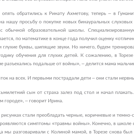
опять обратились к Ринату Ахметову, теперь – в Гуман
на нашу просьбу о покупке новых бинауральных слуховых 
сс обычной образовательной школы. Специализированн
ается, по математике в конце года получил оценку «отлично
и глухие буквы, шипящие звуки. Но ничего, будем тренирова
одику обучения для глухих детей. К сожалению, в Торезе
е разъехались подальше от войны», – делится мама мальчи
ток на всех. И первыми пострадали дети – они стали нервн
ьмилетний сын от страха залез под стол и начал плакать.
м городе», – говорит Ирина.
рисунках стали преобладать черные, коричневые и темно-си
роявляются симптомы «травмы войны». Конечно, в школе с
а мы разговаривали с Колиной мамой, в Торезе снова был 