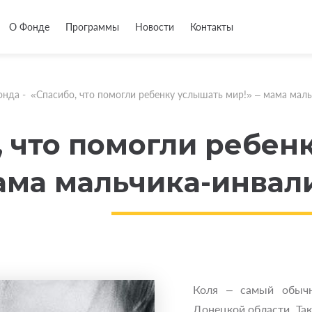
О Фонде
Программы
Новости
Контакты
онда
-
«Спасибо, что помогли ребенку услышать мир!» – мама маль
, что помогли ребен
мама мальчика-инвал
Коля – самый обычн
Донецкой области. Та