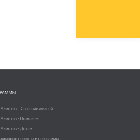
ГРАММЫ
 Ахметов – Спасение жизней
 Ахметов - Поможем
 Ахметов - Детям
зованные проекты и программы