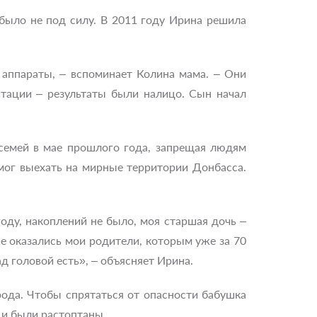
было не под силу. В 2011 году Ирина решила
 аппараты, – вспоминает Колина мама. – Они
итации – результаты были налицо. Сын начал
семей в мае прошлого года, запрещая людям
смог выехать на мирные территории Донбасса.
оду, накоплений не было, моя старшая дочь –
е оказались мои родители, которым уже за 70
 головой есть», – объясняет Ирина.
рода. Чтобы спрятаться от опасности бабушка
 и были растоптаны.