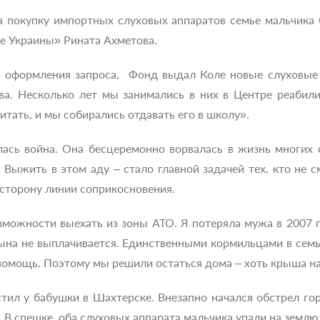
 покупку импортных слуховых аппаратов семье мальчика 
е Украины» Рината Ахметова.
е оформления запроса, Фонд выдал Коле новые слуховые
тва. Несколько лет мы занимались в них в Центре реабил
итать, и мы собирались отдавать его в школу».
ась война. Она бесцеремонно ворвалась в жизнь многих 
 Выжить в этом аду – стало главной задачей тех, кто не 
 сторону линии соприкосновения.
зможности выехать из зоны АТО. Я потеряла мужа в 2007 г
сына не выплачивается. Единственными кормильцами в семь
помощь. Поэтому мы решили остаться дома – хоть крыша над
стил у бабушки в Шахтерске. Внезапно начался обстрел го
. В спешке, оба слуховых аппарата мальчика упали на землю