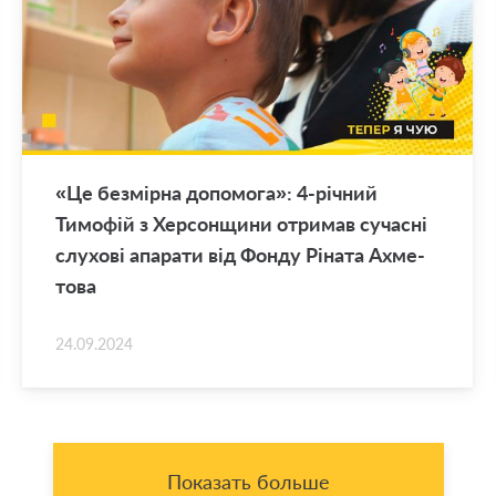
«Це безмірна до­по­мо­га»: 4-річний
Тимофій з Хер­сон­щи­ни от­ри­мав су­часні
слу­хові апа­ра­ти від Фонду Ріната Ах­ме­
то­ва
24.09.2024
Показать больше