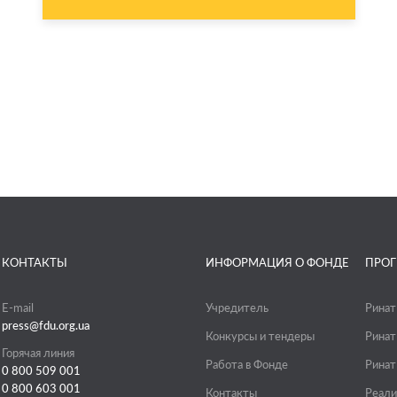
КОНТАКТЫ
ИНФОРМАЦИЯ О ФОНДЕ
ПРО
E-mail
Учредитель
Ринат
press@fdu.org.ua
Конкурсы и тендеры
Ринат
Горячая линия
Работа в Фонде
Ринат
0 800 509 001
0 800 603 001
Контакты
Реали