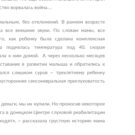
етство ворвалась война…
альным, без отклонений. В раннем возрасте
на все внешние звуки. По словам мамы, все
го, как ребенку была сделана комплексная
ка поднялась температура под 40, скорая
ала к ним домой. А через несколько месяцев
ставание в развитии малыша и обратились к
зался слишком суров – трехлетнему ребенку
вусторонняя сенсоневральная приглуховатость
деньги, мы их купили. Но проносив некоторое
лога в донецком Центре слуховой реабилитации
ходят», – рассказала грустную историю мама