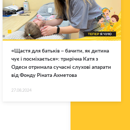
«Щастя для батьків – ба­чи­ти, як ди­ти­на
чує і посміхається»: трирічна Катя з
Одеси от­ри­ма­ла су­часні слу­хові апа­ра­ти
від Фонду Ріната Ах­ме­то­ва
27.08.2024