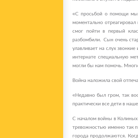
«С просьбой о помощи мы 
моментально отреагировал 
смог пойти в первый кла
разбомбили. Сын очень стар
улавливает на слух звонкие 
интернате специальную мет
могли бы нам помочь. Многи
Война наложила свой отпеча
«Недавно был гром, так вос
практически все дети в наше
С началом войны в Колиных 
тревожностью именно так п
города продолжаются. Когд