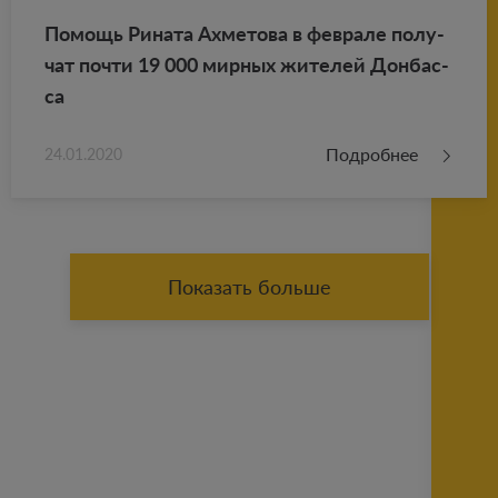
По­мощь Ри­на­та Ах­ме­то­ва в фев­ра­ле по­лу­
чат почти 19 000 мир­ных жи­те­лей Дон­бас­
са
Подробнее
24.01.2020
Показать больше