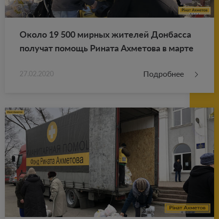
Около 19 500 мир­ных жи­те­лей Дон­бас­са
по­лу­чат по­мощь Ри­на­та Ах­ме­то­ва в марте
Подробнее
27.02.2020