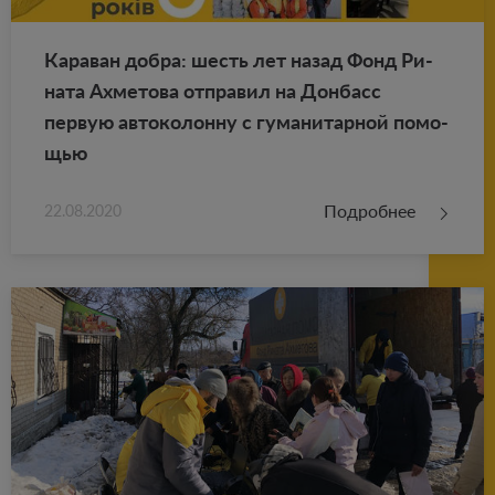
Ка­ра­ван добра: шесть лет назад Фонд Ри­
на­та Ах­ме­то­ва от­пра­вил на Дон­басс
первую ав­то­ко­лон­ну с гу­ма­ни­тар­ной по­мо­
щью
Подробнее
22.08.2020