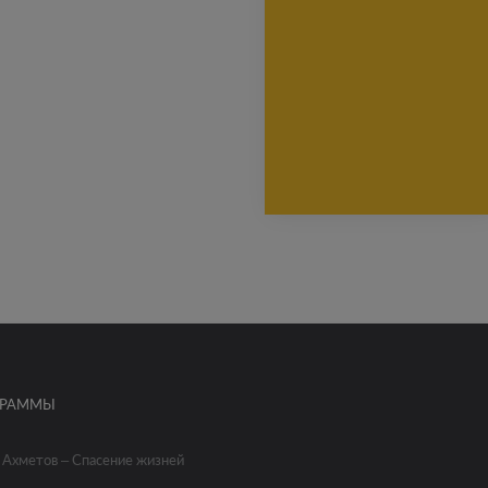
ГРАММЫ
 Ахметов – Спасение жизней