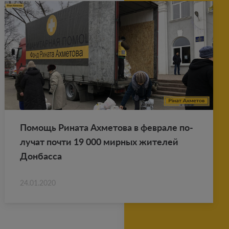
По­мощь Ри­на­та Ах­ме­то­ва в фев­ра­ле по­
лу­чат почти 19 000 мир­ных жи­те­лей
Дон­бас­са
24.01.2020