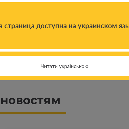
а страница доступна на украинском яз
Читати українською
 новостям