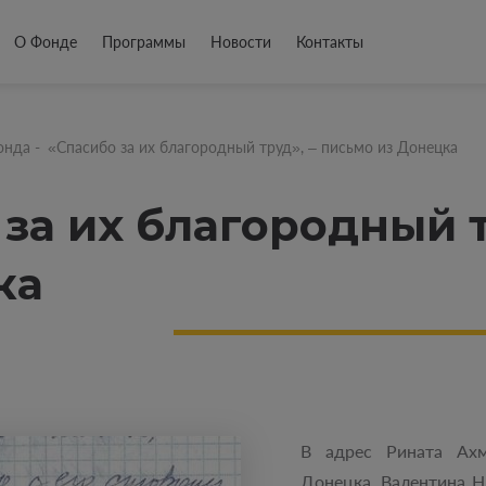
О Фонде
Программы
Новости
Контакты
онда
-
«Спасибо за их благородный труд», ‒ письмо из Донецка
за их благородный т
ка
В адрес Рината Ахм
Донецка. Валентина Н