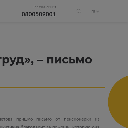
Горячая линия
ru
0800509001
руд», ‒ письмо
етова пришло письмо от пенсионерки из
икитична благодарит за помощь, которую она