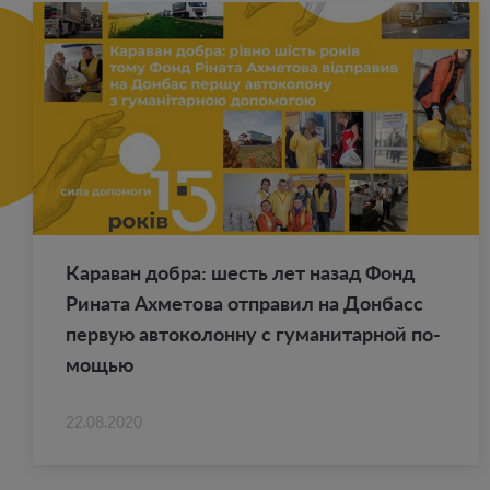
Ка­ра­ван добра: шесть лет назад Фонд
Ри­на­та Ах­ме­то­ва от­пра­вил на Дон­басс
первую ав­то­ко­лон­ну с гу­ма­ни­тар­ной по­
мо­щью
22.08.2020