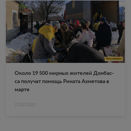
Около 19 500 мир­ных жи­те­лей Дон­бас­
са по­лу­чат по­мощь Ри­на­та Ах­ме­то­ва в
марте
27.02.2020