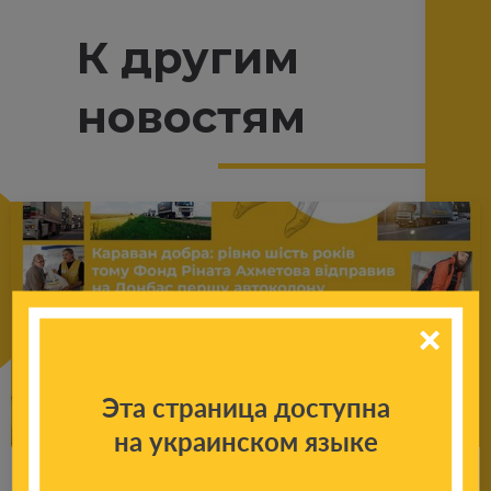
К другим
новостям
Эта страница доступна
на украинском языке
Ка­ра­ван добра: шесть лет назад Фонд Ри­