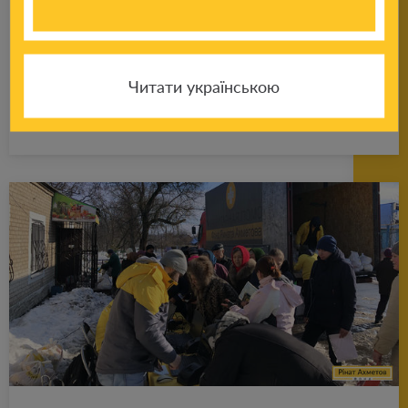
на­та Ах­ме­то­ва от­пра­вил на Дон­басс
первую ав­то­ко­лон­ну с гу­ма­ни­тар­ной по­мо­
щью
Читати українською
Подробнее
22.08.2020