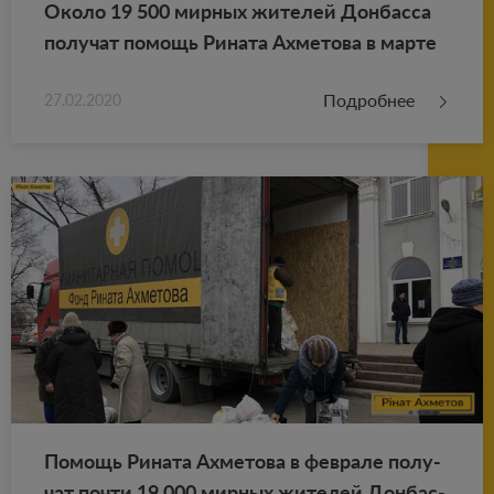
Около 19 500 мир­ных жи­те­лей Дон­бас­са
по­лу­чат по­мощь Ри­на­та Ах­ме­то­ва в марте
Подробнее
27.02.2020
По­мощь Ри­на­та Ах­ме­то­ва в фев­ра­ле по­лу­
чат почти 19 000 мир­ных жи­те­лей Дон­бас­