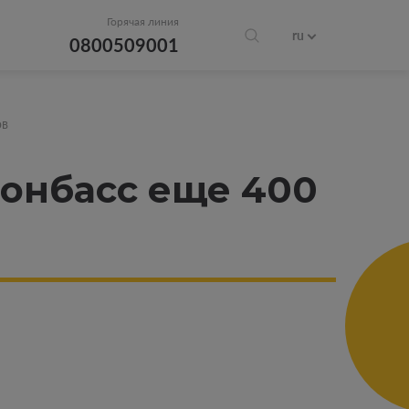
Горячая линия
ru
0800509001
ов
Донбасс еще 400