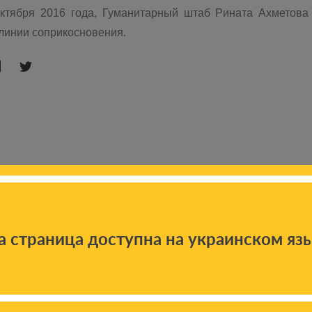
октября 2016 года, Гуманитарный штаб Рината Ахметова
линии соприкосновения.
а страница доступна на украинском яз
 новостям