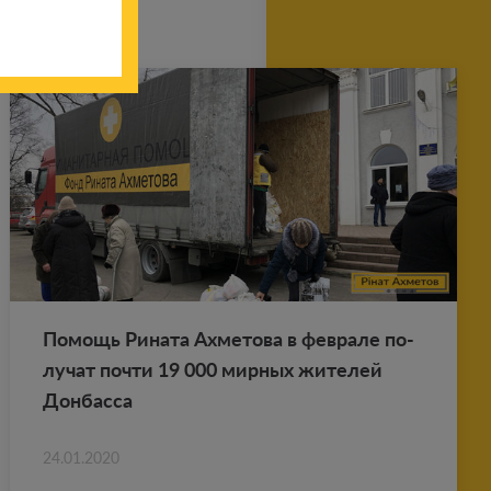
По­мощь Ри­на­та Ах­ме­то­ва в фев­ра­ле по­
лу­чат почти 19 000 мир­ных жи­те­лей
Дон­бас­са
24.01.2020