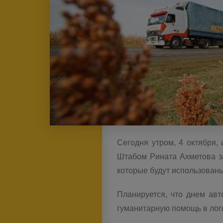
Сегодня утром, 4 октября,
Штабом Рината Ахметова за
которые будут использован
Планируется, что днем ав
гуманитарную помощь в лог