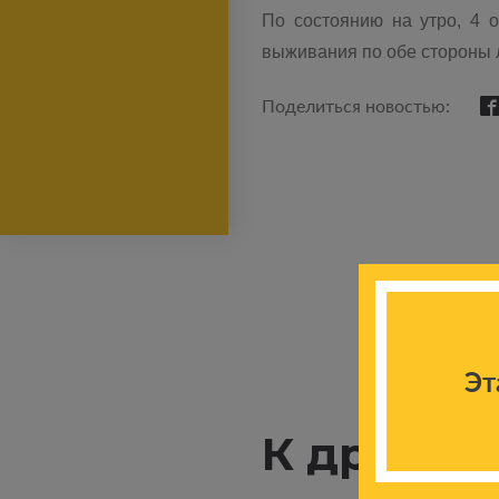
По состоянию на утро, 4 
выживания по обе стороны 
Поделиться новостью:
Эт
К другим