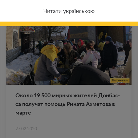
Читати українською
Около 19 500 мир­ных жи­те­лей Дон­бас­
са по­лу­чат по­мощь Ри­на­та Ах­ме­то­ва в
марте
27.02.2020