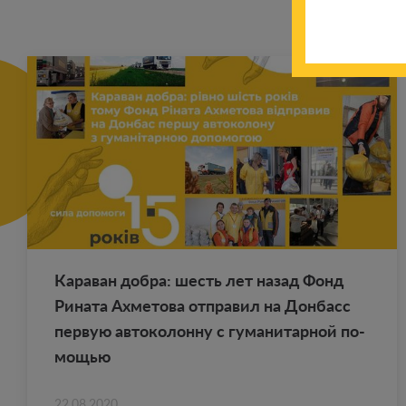
Ка­ра­ван добра: шесть лет назад Фонд
Ри­на­та Ах­ме­то­ва от­пра­вил на Дон­басс
первую ав­то­ко­лон­ну с гу­ма­ни­тар­ной по­
мо­щью
22.08.2020