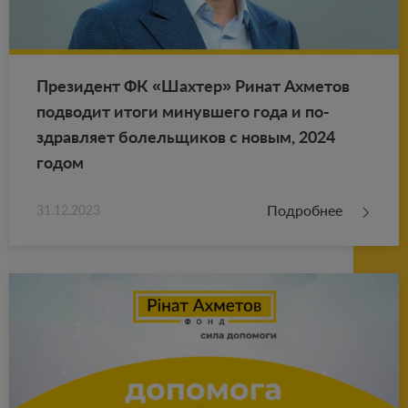
Пре­зи­дент ФК «Шах­тер» Ринат Ах­ме­тов
под­во­дит итоги ми­нув­ше­го года и по­
здрав­ля­ет бо­лель­щи­ков с новым, 2024
годом
Подробнее
31.12.2023