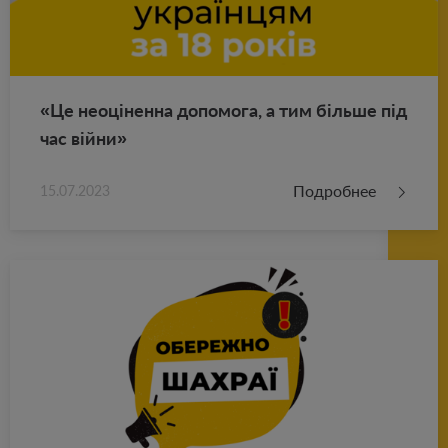
«Це неоціненна до­по­мо­га, а тим більше під
час війни»
Подробнее
15.07.2023