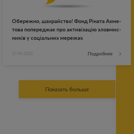
Обе­реж­но, шахрай­ство! Фонд Ріната Ах­ме­
то­ва по­пе­реджає про активізацію злов­мис­
ників у соціаль­них ме­ре­жах
Подробнее
27.06.2022
Показать больше