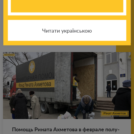
Около 19 500 мир­ных жи­те­лей Дон­бас­са
по­лу­чат по­мощь Ри­на­та Ах­ме­то­ва в марте
Читати українською
Подробнее
27.02.2020
По­мощь Ри­на­та Ах­ме­то­ва в фев­ра­ле по­лу­