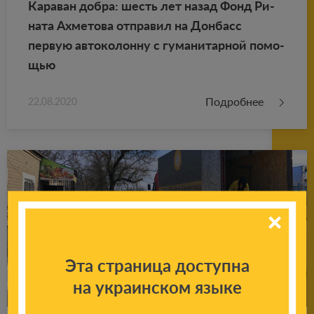
Ка­ра­ван добра: шесть лет назад Фонд Ри­
на­та Ах­ме­то­ва от­пра­вил на Дон­басс
первую ав­то­ко­лон­ну с гу­ма­ни­тар­ной по­мо­
щью
Подробнее
22.08.2020
Эта страница доступна
на украинском языке