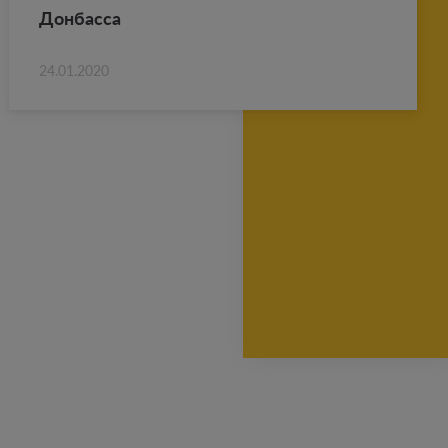
Дон­бас­са
24.01.2020