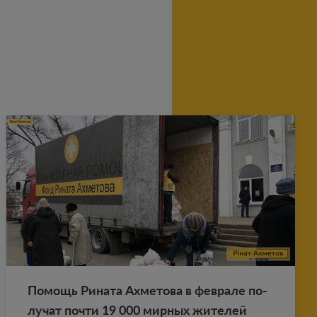
По­мощь Ри­на­та Ах­ме­то­ва в фев­ра­ле по­
лу­чат почти 19 000 мир­ных жи­те­лей