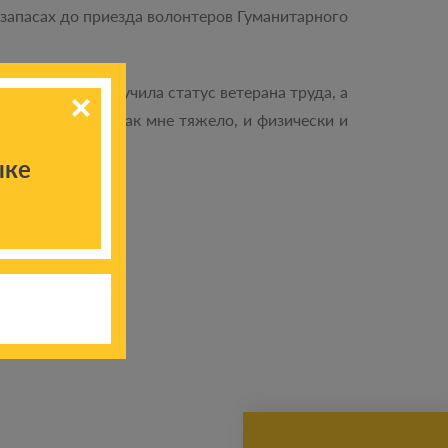
 запасах до приезда волонтеров Гуманитарного
ом заводе, получила статус ветерана труда, а
дать словами, как мне тяжело, и физически и
ыке