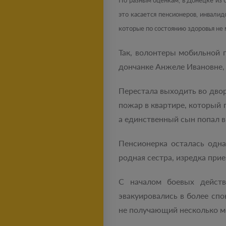
По разным оценкам, в Донецке из 
это касается пенсионеров, инвали
которые по состоянию здоровья не 
Так, волонтеры мобильной 
дончанке Анжеле Ивановне, 
Перестала выходить во двор
пожар в квартире, который 
а единственный сын попал в
Пенсионерка осталась одн
родная сестра, изредка пр
С началом боевых действ
эвакуировались в более спо
не получающий несколько ме