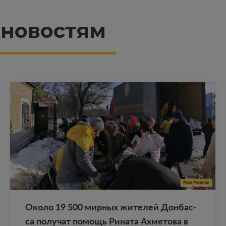
 новостям
Около 19 500 мир­ных жи­те­лей Дон­бас­
са по­лу­чат по­мощь Ри­на­та Ах­ме­то­ва в