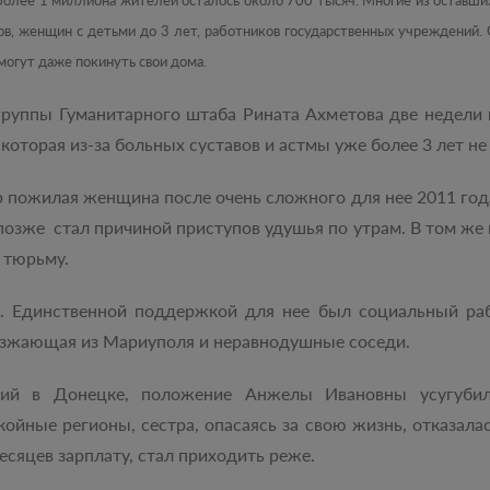
более 1 миллиона жителей осталось около 700 тысяч. Многие из оставши
дов, женщин с детьми до 3 лет, работников государственных учреждений
могут даже покинуть свои дома.
группы Гуманитарного штаба Рината Ахметова две недели 
которая из-за больных суставов и астмы уже более 3 лет не
 пожилая женщина после очень сложного для нее 2011 года
позже стал причиной приступов удушья по утрам. В том же
 тюрьму.
а. Единственной поддержкой для нее был социальный р
иезжающая из Мариуполя и неравнодушные соседи.
ий в Донецке, положение Анжелы Ивановны усугубило
койные регионы, сестра, опасаясь за свою жизнь, отказал
сяцев зарплату, стал приходить реже.