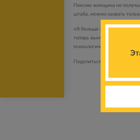
Пенсию женщина не получала
штаба, можно назвать тольк
«Я больше 35 лет проработа
теперь вынуждена просить 
психологически. Спасибо, чт
Эт
Поделиться новостью: