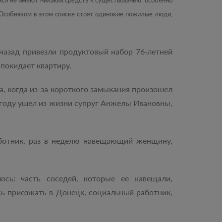
хся не имеют никаких средств к существованию, особенно
. Особняком в этом списке стоят одинокие пожилые люди,
назад привезли продуктовый набор 76-летней
 покидает квартиру.
, когда из-за короткого замыкания произошел
 году ушел из жизни супруг Анжелы Ивановны,
аботник, раз в неделю навещающий женщину,
сь: часть соседей, которые ее навещали,
ась приезжать в Донецк, социальный работник,