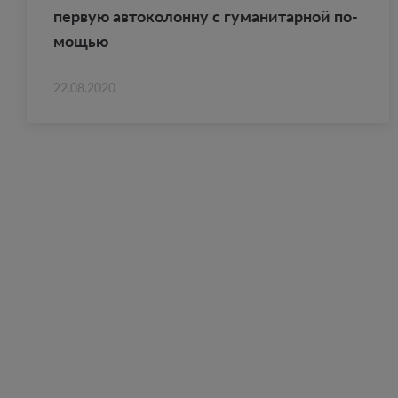
первую ав­то­ко­лон­ну с гу­ма­ни­тар­ной по­
мо­щью
22.08.2020