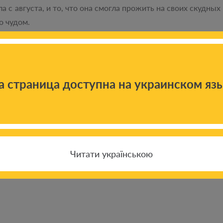
 с августа, и то, что она смогла прожить на своих скудных
о чудом.
ла крановщицей в горячем цеху на Донецком металлургическ
еду у добрых людей, -
говорит Анжела Ивановна. –
Не пере
о не дали умереть от голода».
а страница доступна на украинском яз
Читати українською