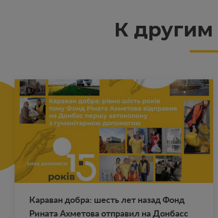
К другим
Ка­ра­ван добра: шесть лет назад Фонд
Ри­на­та Ах­ме­то­ва от­пра­вил на Дон­басс