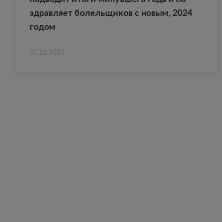
здрав­ля­ет бо­лель­щи­ков с новым, 2024
годом
31.12.2023