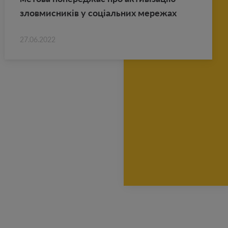
злов­мис­ників у соціаль­них ме­ре­жах
27.06.2022