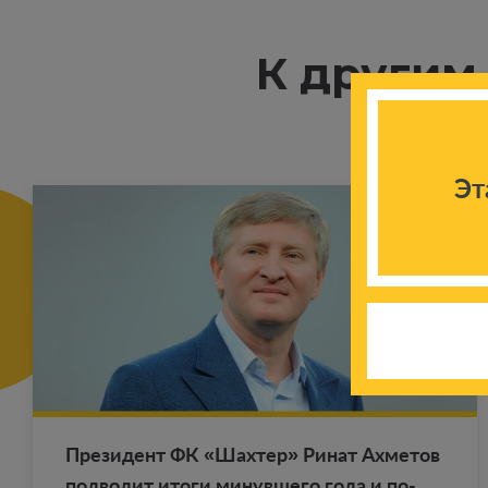
К другим
Эт
Пре­зи­дент ФК «Шах­тер» Ринат Ах­ме­тов
под­во­дит итоги ми­нув­ше­го года и по­