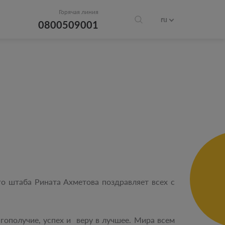
Горячая линия
ru
0800509001
о штаба Рината Ахметова поздравляет всех с
гополучие, успех и веру в лучшее. Мира всем