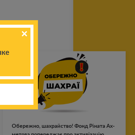
ыке
Обе­реж­но, шахрай­ство! Фонд Ріната Ах­
ме­то­ва по­пе­реджає про активізацію