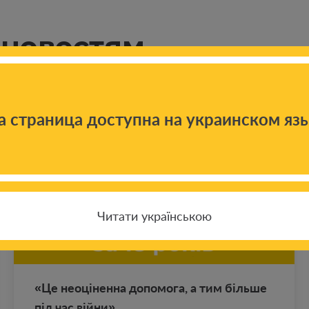
 новостям
а страница доступна на украинском яз
Читати українською
«Це неоціненна до­по­мо­га, а тим більше
під час війни»