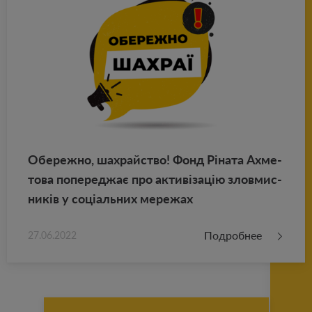
Обе­реж­но, шахрай­ство! Фонд Ріната Ах­ме­
то­ва по­пе­реджає про активізацію злов­мис­
ників у соціаль­них ме­ре­жах
Подробнее
27.06.2022