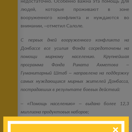
недостаточно. Особенно важна эта помощь для
людей, которые проживают в зоне
вооруженного конфликта и нуждаются во
внимании, –отметил Салоле.
С первых дней вооруженного конфликта на
Донбассе все усилия Фонда сосредоточены на
помощи мирному населению. Крупнейшая
программа Фонда Рината Ахметова –
Гуманитарный Штаб – направлена на поддержку
самых нуждающихся мирных жителей Донбасса,
пострадавших в результате боевых действий:
– «Помощь населению» – выдано более 12,3
миллиона продуктовых наборов;
– «Адресная помощь» – индивидуальную помощь