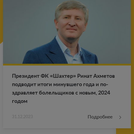
Пре­зи­дент ФК «Шах­тер» Ринат Ах­ме­тов
под­во­дит итоги ми­нув­ше­го года и по­
здрав­ля­ет бо­лель­щи­ков с новым, 2024
годом
Подробнее
31.12.2023