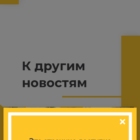
К другим
новостям