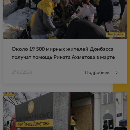
Около 19 500 мир­ных жи­те­лей Дон­бас­са
по­лу­чат по­мощь Ри­на­та Ах­ме­то­ва в марте
Подробнее
27.02.2020