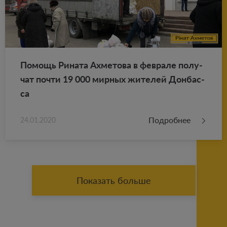
По­мощь Ри­на­та Ах­ме­то­ва в фев­ра­ле по­лу­
чат почти 19 000 мир­ных жи­те­лей Дон­бас­
са
Подробнее
24.01.2020
Показать больше