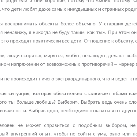
ь родители и они хорошие, потому что «мои», потому к
а, что дети любят даже самых никудышных и странных роди
ся воспринимать объекты более объемно. У старших дет
 ненавижу, я никогда не буду таким, как ты». При этом о
это проходят практически все дети. Отношение к объекту,
в, люди ссорятся, мирятся, любят, ненавидят, делают выб
вном напряжении от всевозможных противоречий – маркер 
ли не происходит ничего экстраординарного, что и ведет к 
ая ситуация, которая обязательно сталкивает лбами ва
ого ты больше любишь? Выбери». Выбрать ведь очень сл
и важности. Выбрав одно, необходимо отказаться от другог
еловек не может справиться с подобным выбором, не 
вый внутренний опыт, чтобы не сойти с ума, рано или п