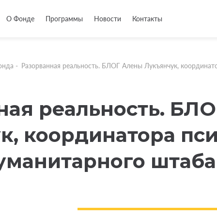
О Фонде
Программы
Новости
Контакты
онда
-
Разорванная реальность. БЛОГ Алены Лукъянчук, координат
ная реальность. БЛ
к, координатора пс
уманитарного штаба