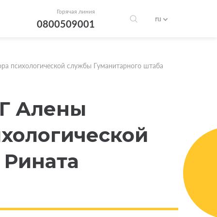
Горячая линия
ru
0800509001
ора психологической службы Гуманитарного штаба
ОГ Алены
ихологической
 Рината