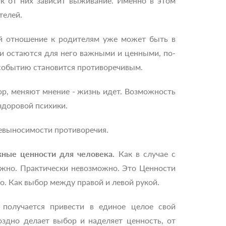
ак от них зависит выживание. Именно в этом
телей.
ей отношение к родителям уже может быть в
ни остаются для него важными и ценными, по-
 событию становится противоречивым.
ор, меняют мнение - жизнь идет. Возможность
здоровой психики.
невыносимости противоречия.
жные ценности для человека.
Как в случае с
ожно. Практически невозможно. Это Ценности
о. Как выбор между правой и левой рукой.
получается привести в единое целое свой
оздно делает выбор и наделяет ценность, от