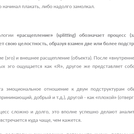
о начинал плакать, либо надолго замолкал.
ологии
«расщепление»
(splitting) обозначает процесс
ет свою целостность, образуя взамен две или более подст
е (эго) и внешнее расщепление (объекта). После «внутрен
ных эго ощущается как «Я», другое же представляет соб
та эмоциональное отношение к двум подструктурам об
инимающий, добрый и т.д.), другой - как «плохой» (отверга
есс сложно и долго, это вполне успешно делают аналит
 встречается куда чаще, чем кажется.