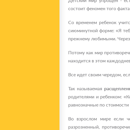
Детский мир упрощен - ест
состоит феномен того факт
Со временем ребенок учит
сиюминутной форме: «Я тебя
прежнему любимыми. Через 
Потому как мир противоречи
находится в этом каждодне
Все идет своим чередом, ес
Так называемая
расщепленн
родителями и ребенком: «К
равнозначные по стоимости 
Во взрослом мире если ч
разрозненный, противоречи