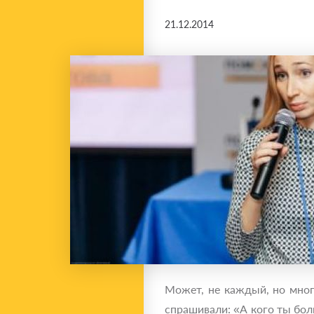
21.12.2014
Может, не каждый, но многи
спрашивали: «А кого ты бол