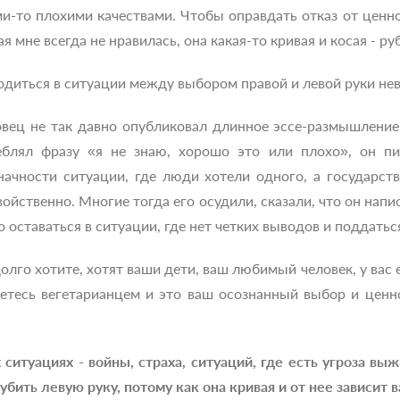
ми-то плохими качествами. Чтобы оправдать отказ от ценно
я мне всегда не нравилась, она какая-то кривая и косая - ру
одиться в ситуации между выбором правой и левой руки не
вец не так давно опубликовал длинное эссе-размышление
еблял фразу «я не знаю, хорошо это или плохо», он п
начности ситуации, где люди хотели одного, а государст
войственно. Многие тогда его осудили, сказали, что он напи
 оставаться в ситуации, где нет четких выводов и поддать
долго хотите, хотят ваши дети, ваш любимый человек, у вас
етесь вегетарианцем и это ваш осознанный выбор и ценно
ситуациях - войны, страха, ситуаций, где есть угроза вы
убить левую руку, потому как она кривая и от нее зависит