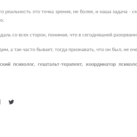
то реальность это точка зрения, не более, и наша задача -
ю.
едаль со всех сторон, понимая, что в сегодняшней разорванн
им, а так часто бывает, тогда признавать, что он был, не 
ский психолог,
гештальт-терапевт,
координатор
психол