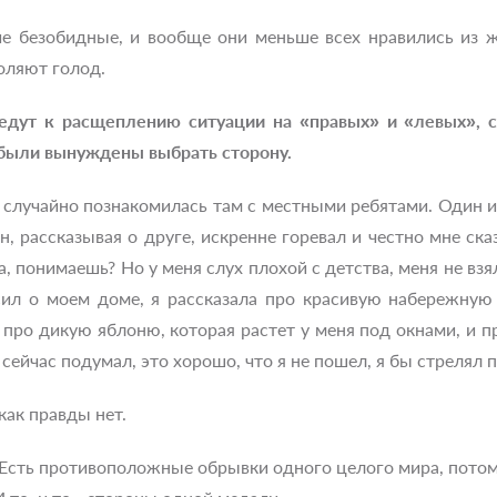
ие безобидные, и вообще они меньше всех нравились из ж
оляют голод.
едут к расщеплению ситуации на «правых» и «левых», с
были вынуждены выбрать сторону.
 случайно познакомилась там с местными ребятами. Один из
, рассказывая о друге, искренне горевал и честно мне ска
а, понимаешь? Но у меня слух плохой с детства, меня не взя
сил о моем доме, я рассказала про красивую набережну
про дикую яблоню, которая растет у меня под окнами, и п
 сейчас подумал, это хорошо, что я не пошел, я бы стрелял п
ак правды нет.
Есть противоположные обрывки одного целого мира, потому 