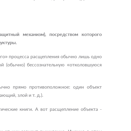
 (защитный механизм), посредством которого
руктуры.
него» процесса расщепления обычно лишь одно
ой (обычно) бессознательную «отколовшуюся
ычно прямо противоположное: один объект
ющий, злой и т. д.).
ические книги. А вот расщепление объекта -