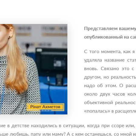
Представляем вашему
опубликованный на с
С того момента, как я
удаляла название ста
вновь. Связано это с
другом, но реальность
надо об этом. О расщ
около двух часов ко
объективной реальнос
«попалась» в расщепл
е в детстве находились в ситуации, когда при ссоре или,
ьше любишь, папу или маму? А с кем останешься, со мной и