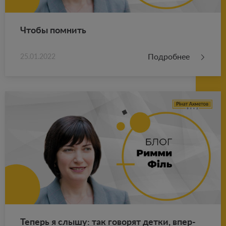
Чтобы пом­нить
Подробнее
25.01.2022
Те­перь я слышу: так го­во­рят детки, впер­