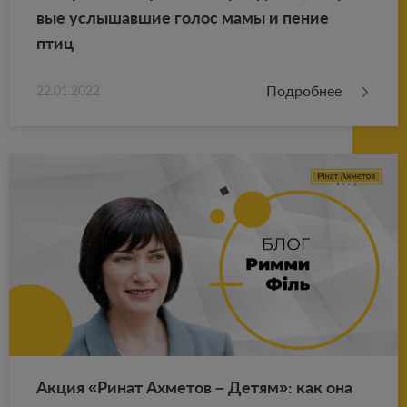
вые услы­шав­шие голос мамы и пение
птиц
Подробнее
22.01.2022
Акция «Ринат Ах­ме­тов – Детям»: как она