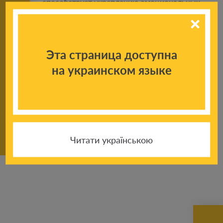
способствует укреплению эмоциональных
связей между членами семьи, но и
способствует формированию ответственности,
целеустремленности у ребенка.
Эта страница доступна
на украинском языке
Поделиться новостью:
Читати українською