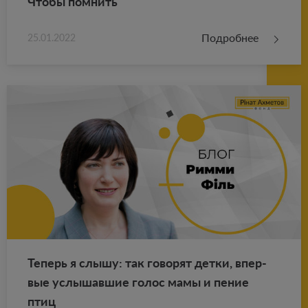
Чтобы пом­нить
Подробнее
25.01.2022
Те­перь я слышу: так го­во­рят детки, впер­
вые услы­шав­шие голос мамы и пение
птиц